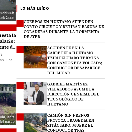
LO MÁS LEÍDO
CUERPOS EN HUETAMO ATIENDEN
1
CORTO CIRCUITO Y RETIRAN BASURA DE
COLADERAS DURANTE LA TORMENTA
uesta la
DE AYER
alacio;
ente de
ACCIDENTE EN LA
2
CARRETERA HUETAMO–
va
TZIRITZÍCUARO TERMINA
San Lucas,
CON CAMIONETA VOLCADA;
tras…
CONDUCTOR DESAPARECE
DEL LUGAR
GABRIEL MARTÍNEZ
3
VILLALOBOS ASUME LA
DIRECCIÓN GENERAL DEL
TECNOLÓGICO DE
HUETAMO
CAMIÓN SIN FRENOS
4
PROVOCA TRAGEDIA EN
ZITÁCUARO; MUERE EL
CONDUCTOR TRAS