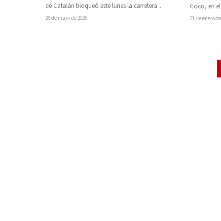
laborales
de Catalán bloqueó este lunes la carretera
Coco, en e
Coyuca–Jaripo, en protesta por la falta…
resultó les
26 de mayo de 2025
21 de enero de