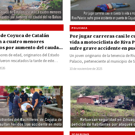
POLICIACA
 de Coyuca de Catalán
Por jugar carreras casi le c
n a cuatro menores
vida a motociclista de Riva P
os por aumento del caudal
sufre grave accidente en pu
Balsas
Coyuca de Catalán
res de edad, originarios del Estado
Un joven originario de la tenencia de Ri
fueron rescatados la tarde de este
Palacio, perteneciente al municipio de 
ando se encontraban bañándose…
Michoacán, resultó gravemente herido 
2026
10 de noviembre de 2025
SEGURIDAD