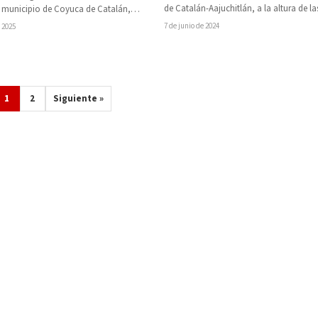
de Catalán-Aajuchitlán
de Catalán-Aajuchitlán, a la altura de la
l municipio de Coyuca de Catalán,
comunidades de Las Potrancas y…
ionado este lunes…
7 de junio de 2024
 2025
1
2
Siguiente »