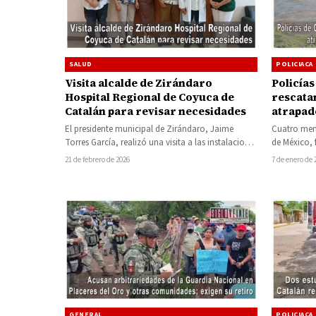
SALUD
POLICIACA
Visita alcalde de Zirándaro
Policías
Hospital Regional de Coyuca de
rescata
Catalán para revisar necesidades
atrapad
del río 
El presidente municipal de Zirándaro, Jaime
Cuatro meno
Torres García, realizó una visita a las instalaciones
de México, 
del Hospital Regional de Coyuca de…
martes cu
21 de febrero de 2026
7 de enero de 
GENERAL
POLICIACA