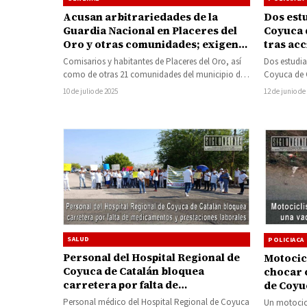
Acusan arbitrariedades de la
Dos estu
Guardia Nacional en Placeres del
Coyuca 
Oro y otras comunidades; exigen
tras ac
su retiro
Comisarios y habitantes de Placeres del Oro, así
Dos estudia
como de otras 21 comunidades del municipio de
Coyuca de C
Coyuca de Catalán, Guerrero,…
jueves tras
10 de julio de 2025
12 de junio de
SALUD
POLICIACA
Personal del Hospital Regional de
Motocicl
Coyuca de Catalán bloquea
chocar 
carretera por falta de
de Coyu
medicamentos y prestaciones
Personal médico del Hospital Regional de Coyuca
Un motocicl