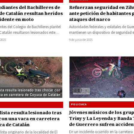
diantes del Bachilleres de
Refuerzan seguridad en Zih
de Catalán resultan heridos
ante petición de habitantes 
cidente en moto
ataques del narco
ntes del Colegio de Bachilleres plantel
Autoridades federales y estatales de Gue
atalán resultaron lesionados este
mantienen un dispositivo de seguridad e
 verse involucrados en un accidente…
localidad de Zihuaquio, ubicada en el
 2025
9 de junio de 2025
municipio…
POLICIACA
Jóvenes músicos de los gru
ista resulta lesionado tras
Triny y La Leyenda y Banda 
con una vaca en carretera
de Guerrero sufren acciden
ca de Catalán
motocicleta en la carretera
En un incidente ocurrido en la carreter
ista originario de la localidad de El