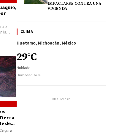
IMPACTARSE CONTRA UNA
uaquio,
VIVIENDA
por
rrero
CLIMA
n la
Huetamo, Michoacán, México
29°C
Nublado
Humedad: 67%
PUBLICIDAD
pos
Tierra
te de
 Coyuca
a Coyuca