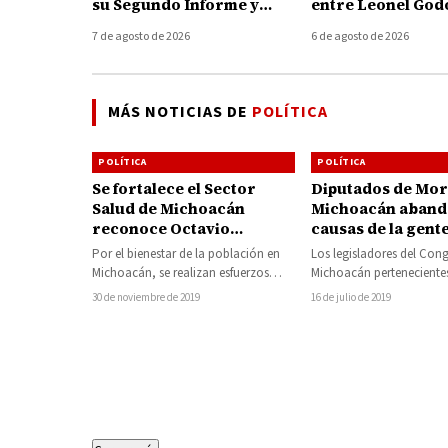
su Segundo Informe y
entre Leonel God
destaca avances en
Memo Valencia; 
7 de agosto de 2026
6 de agosto de 2026
caminos, obras, campo y
acusaciones y an
finanzas sanas
acciones legales
MÁS NOTICIAS DE
POLÍTICA
POLÍTICA
POLÍTICA
Se fortalece el Sector
Diputados de Mor
Salud de Michoacán
Michoacán aband
reconoce Octavio
causas de la gent
Ocampo
Por el bienestar de la población en
Los legisladores del Con
Michoacán, se realizan esfuerzos
Michoacán pertenecientes
importantes para fortalecer al Sector
Movimiento de Regenera
30 de noviembre de 2019
16 de julio de 2019
Salud en…
Nacional (Morena) se ha
consolidado como repre