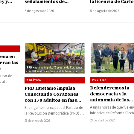
oy y
señalamientos de
la licencia de Carlo
cruzan
alcaldesa de Uruapan y
Torres Piña al fren
5 de agosto de 2026
5 de agosto de 2026
uncian
pide no politizar asesinato
FGE
de Carlos Manzo
ena en
eran las
e
greso de
POLÍTICA
POLÍTICA
 al
ción
Defenderemos la
PRD Huetamo impulsa
n
democracia y la
Conectando Corazones
sentantes…
autonomía de las
con 170 adultos en fase
instituciones, no p
final de trámite de visa
A unas horas de que fue en
El dirigente municipal del Partido de
reforma electoral 
iniciativa de Reforma Elect
la Revolución Democrática (PRD) en
Morena: Diputado
ejecutivo federal a la Cá
Huetamo, Salvador Jaimes Sánchez,
29 de abril de 2022
28 de enero de 2026
Federales michoa
informó que el…
del PAN