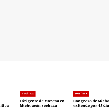
POLÍTICA
POLÍTICA
Dirigente de Morena en
Congreso de Mich
ítica
Michoacán rechaza
extiende por 45 dí