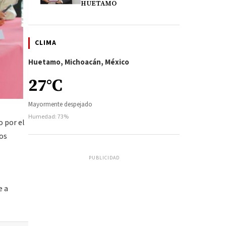
HUETAMO
CLIMA
Huetamo, Michoacán, México
27°C
Mayormente despejado
Humedad: 73%
 por el
ros
PUBLICIDAD
z
e a