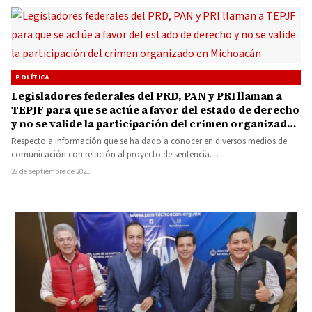
POLÍTICA
Legisladores federales del PRD, PAN y PRI llaman a
TEPJF para que se actúe a favor del estado de derecho
y no se valide la participación del crimen organizado
en Michoacán
Respecto a información que se ha dado a conocer en diversos medios de
comunicación con relación al proyecto de sentencia…
28 de septiembre de 2021