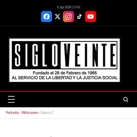
8 ago 2026 | 15:42
Portada
»
Pátzcuaro
»
Página 7