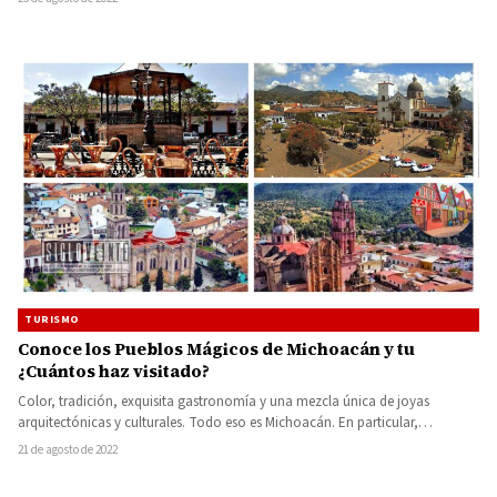
TURISMO
Conoce los Pueblos Mágicos de Michoacán y tu
¿Cuántos haz visitado?
Color, tradición, exquisita gastronomía y una mezcla única de joyas
arquitectónicas y culturales. Todo eso es Michoacán. En particular,
Pátzcuaro,…
21 de agosto de 2022