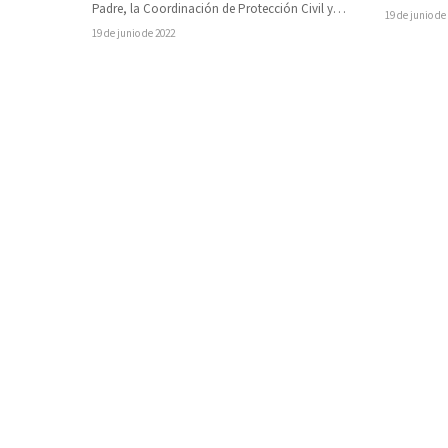
Padre, la Coordinación de Protección Civil y
Civil y Bo
19 de junio de
Bomberos Municipales de…
19 de junio de 2022