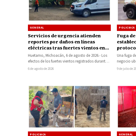
POLICIACA
GENERAL
Fuga de
Servicios de urgencia atienden
estable
reportes por daños en líneas
protoco
eléctricas tras fuertes vientos en
descart
Huetamo
Una fuga de
Huetamo, Michoacán, 6 de agosto de 2026.- Los
poblaci
negocio ub
efectos de los fuertes vientos registrados durante
generó la 
la madrugada de este jueves…
9 de julio de 2
6 de agosto de 2026
POLICIACA
GENERAL