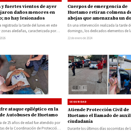
a y fuertes vientos de ayer
Cuerpos de emergencia de
ejaron daños menores en
Huetamo retiran colmena d
; no hay lesionados
abejas que amenazaba un do
de la colonia Arroyo Seco
 registrada la tarde del lunes en este
En una intervención realizada la tarde 
 zonas aledañas, caracterizada por
domingo, los dedicados elementos de l
nsas de viento y…
Roja Delegación Huetamo y de…
 2026
22 de enero de 2024
SEGURIDAD
fre ataque epiléptico en la
Atiende Protección Civil de
 de Autobuses de Huetamo
Huetamo el llamado de auxili
ciudadanía
a de 25 años de edad fue atendido por
stas de la Coordinación de Protección
Durante los últimos días socorristas de l