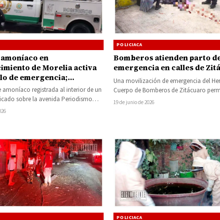
POLICIACA
 amoníaco en
Bomberos atienden parto d
cimiento de Morelia activa
emergencia en calles de Zit
lo de emergencia;
Una movilización de emergencia del He
an riesgos para la
 amoníaco registrada al interior de un
Cuerpo de Bomberos de Zitácuaro perm
ón
icado sobre la avenida Periodismo
brindar asistencia a una mujer que ent
19 de junio de 2026
movilización de elementos…
026
POLICIACA