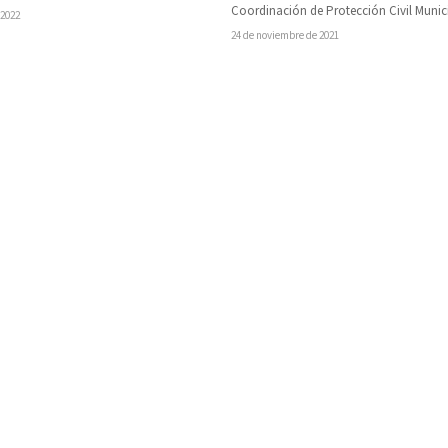
mberos…
Coordinación de Protección Civil Munic
 2022
Huetamo, han atendido diversos report
24 de noviembre de 2021
apoyar…