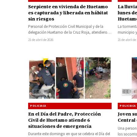
Serpiente en vivienda de Huetamo
La lluvi
es capturada y liberada en hábitat
lunes d
sin riesgos
Huetamo
Personal de Protección Civil Municipal y de la
La tormenta
delegación Huetamo de la Cruz Roja, atendieron
municipio y
un reporte ciudadano por la…
rachas inte
21 de abril de 2026
21 de abril de
POLICIACA
POLICIACA
En el Día del Padre, Protección
Joven su
Civil de Huetamo atiende 6
Central
situaciones de emergencia
Una person
Durante este domingo en que se celebra el Día del
los socorri