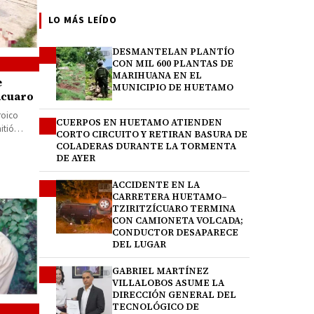
LO MÁS LEÍDO
DESMANTELAN PLANTÍO
1
CON MIL 600 PLANTAS DE
MARIHUANA EN EL
e
MUNICIPIO DE HUETAMO
ácuaro
roico
CUERPOS EN HUETAMO ATIENDEN
2
itió
CORTO CIRCUITO Y RETIRAN BASURA DE
ró en…
COLADERAS DURANTE LA TORMENTA
DE AYER
ACCIDENTE EN LA
3
CARRETERA HUETAMO–
TZIRITZÍCUARO TERMINA
CON CAMIONETA VOLCADA;
CONDUCTOR DESAPARECE
DEL LUGAR
GABRIEL MARTÍNEZ
4
VILLALOBOS ASUME LA
DIRECCIÓN GENERAL DEL
TECNOLÓGICO DE