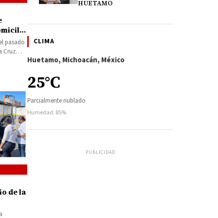
HUETAMO
e
micilio
CLIMA
del pasado
a Cruz
Huetamo, Michoacán, México
25°C
Parcialmente nublado
Humedad: 85%
PUBLICIDAD
o de la
a