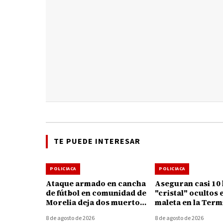
TE PUEDE INTERESAR
POLICIACA
POLICIACA
Ataque armado en cancha
Aseguran casi 10 
de fútbol en comunidad de
"cristal" ocultos 
Morelia deja dos muertos
maleta en la Term
y un herido
Autobuses de Mor
8 de agosto de 2026
8 de agosto de 2026