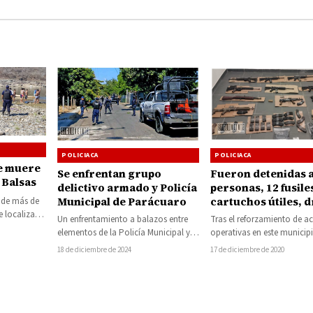
POLICIACA
POLICIACA
e muere
Se enfrentan grupo
Fueron detenidas a
 Balsas
delictivo armado y Policía
personas, 12 fusile
Municipal de Parácuaro
cartuchos útiles, 
 de más de
30 cargadores
e localizado
Un enfrentamiento a balazos entre
Tras el reforzamiento de a
elementos de la Policía Municipal y
operativas en este municip
presuntos integrantes de un grupo
agentes de la Secretaría de
18 de diciembre de 2024
17 de diciembre de 2020
delictivo tuvo…
Pública (SSP), de…