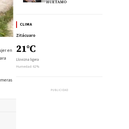
HUETAMO
CLIMA
Zitácuaro
21°C
ujer en
para
Llovizna ligera
Humedad: 62%
rimeras
PUBLICIDAD