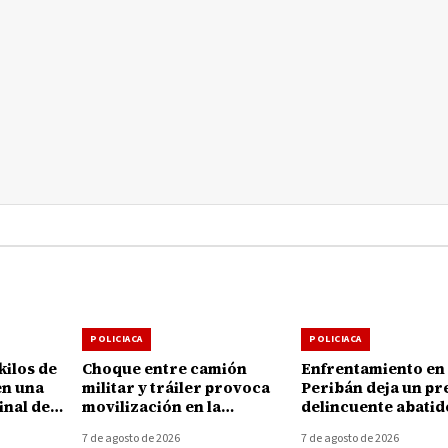
POLICIACA
POLICIACA
kilos de
Choque entre camión
Enfrentamiento en
en una
militar y tráiler provoca
Peribán deja un pr
inal de
movilización en la
delincuente abatid
elia
autopista Uruapan-
armamento asegu
7 de agosto de 2026
7 de agosto de 2026
Taretan