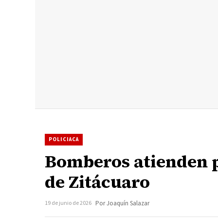
POLICIACA
Bomberos atienden p
de Zitácuaro
19 de junio de 2026
Por Joaquín Salazar