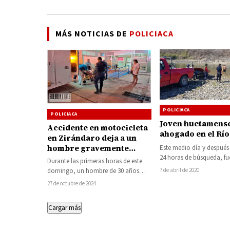
MÁS NOTICIAS DE
POLICIACA
POLICIACA
POLICIACA
Joven huetamens
Accidente en motocicleta
ahogado en el Río
en Zirándaro deja a un
hombre gravemente
Este medio día y después
herido; fue trasladado de
24 horas de búsqueda, fu
Durante las primeras horas de este
el cuerpo de un…
urgencia a Huetamo
domingo, un hombre de 30 años
7 de abril de 2020
identificado como Cesario «N» sufrió
27 de octubre de 2024
un…
Cargar más