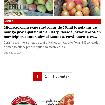
CAMPO
Michoacán ha exportado más de 70 mil toneladas de
mango principalmente a EUA y Canadá, producidos en
municipios como Gabriel Zamora, Parácuaro, San
Lucas y otros
Durante el primer semestre del año Michoacán exportó 70 mil 895 toneladas
de mango que se produce principalmente en los…
1 de julio de 2024
1
2
Siguiente »