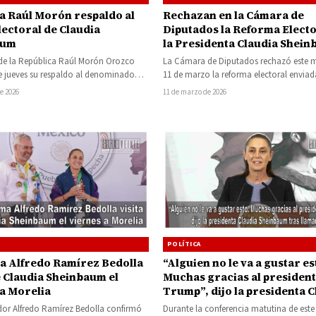
a Raúl Morón respaldo al
Rechazan en la Cámara de
lectoral de Claudia
Diputados la Reforma Electo
aum
la Presidenta Claudia Shei
 de la República Raúl Morón Orozco
La Cámara de Diputados rechazó este m
e jueves su respaldo al denominado
11 de marzo la reforma electoral enviad
ateria electoral…
presidenta Claudia Sheinbaum, luego…
e 2026
11 de marzo de 2026
POLÍTICA
“Alguien no le va a gustar es
a Alfredo Ramírez Bedolla
Muchas gracias al presiden
e Claudia Sheinbaum el
Trump”, dijo la presidenta C
 a Morelia
Sheinbaum tras llamada tele
Durante la conferencia matutina de este 
dor Alfredo Ramírez Bedolla confirmó