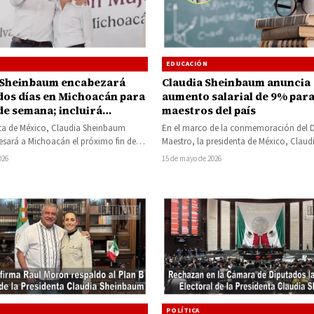
EDUCACIÓN
 Sheinbaum encabezará
Claudia Sheinbaum anuncia
 dos días en Michoacán para
aumento salarial de 9% par
 de semana; incluirá
maestros del país
a y recorrido por varias
nta de México, Claudia Sheinbaum
En el marco de la conmemoración del D
s
esará a Michoacán el próximo fin de
Maestro, la presidenta de México, Claud
a desarrollar una agenda de…
Sheinbaum Pardo encabezó una cere
026
15 de mayo de 2026
POLÍTICA