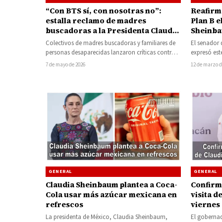
“Con BTS sí, con nosotras no”:
Reafirm
estalla reclamo de madres
Plan B e
buscadoras a la Presidenta Claudia
Sheinb
Sheinbaum
Colectivos de madres buscadoras y familiares de
El senador
personas desaparecidas lanzaron críticas contra
expresó est
la presidenta de México, Claudia Sheinbaum,
Plan B en m
7 de mayo de 2026
12 de marzo d
luego de…
GENERAL
GENERAL
Claudia Sheinbaum plantea a Coca-
Confirm
Cola usar más azúcar mexicana en
visita d
refrescos
viernes
La presidenta de México, Claudia Sheinbaum,
El goberna