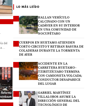
LO MÁS LEÍDO
HALLAN VEHÍCULO
1
CALCINADO CON UN
CADÁVER EN SU INTERIOR
EN UNA COMUNIDAD DE
a
NOCUPÉTARO
CUERPOS EN HUETAMO ATIENDEN
2
ía del
CORTO CIRCUITO Y RETIRAN BASURA DE
ia
COLADERAS DURANTE LA TORMENTA
monia…
DE AYER
ACCIDENTE EN LA
3
CARRETERA HUETAMO–
TZIRITZÍCUARO TERMINA
CON CAMIONETA VOLCADA;
CONDUCTOR DESAPARECE
DEL LUGAR
GABRIEL MARTÍNEZ
4
VILLALOBOS ASUME LA
DIRECCIÓN GENERAL DEL
TECNOLÓGICO DE