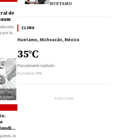
HUETAMO
ral de
nbaum
iércoles
CLIMA
a por la
Huetamo, Michoacán, México
35°C
Parcialmente nublado
Humedad: 40%
PUBLICIDAD
to.
te
laudia
fónica
jueves, la