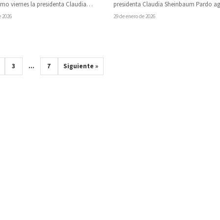
presidenta Claudia Sheinbaum Pardo a
imo viernes la presidenta Claudia
públicamente los comentarios favorable
Pardo visitará la capital michoacana,
29 de enero de 2026
e 2026
presidente de…
3
…
7
Siguiente »