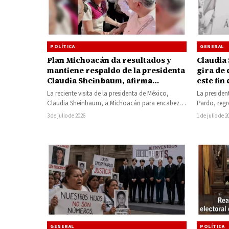
POLÍTICA
GENERAL
Plan Michoacán da resultados y
Claudia
mantiene respaldo de la presidenta
gira de
Claudia Sheinbaum, afirma
este fin
dirigente estatal de Morena
mañaner
La reciente visita de la presidenta de México,
La preside
regione
Claudia Sheinbaum, a Michoacán para encabezar
Pardo, regr
la Mañanera del Pueblo y presentar…
semana par
3 de julio de 2026
1 de julio de 2
GENERAL
POLÍTICA