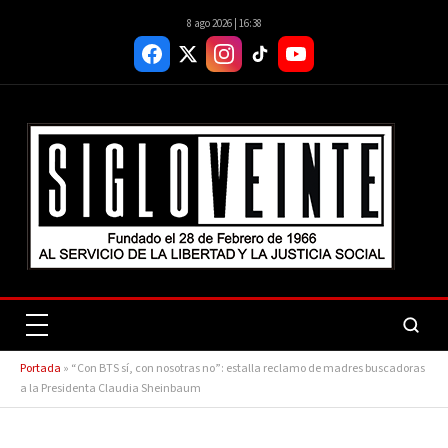
8 ago 2026 | 16:38
Portada
»
“Con BTS sí, con nosotras no”: estalla reclamo de madres buscadoras
a la Presidenta Claudia Sheinbaum