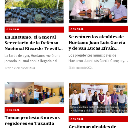
GENERAL
GENERAL
Se reúnen los alcaldes de
En Huetamo, el General
Huetamo Juan Luis García
Secretario de la Defensa
y de San Lucas Efraín
Nacional Ricardo Trevilla
Serrato
reconoce el trabajo de los
Los presidentes municipales de
La tarde de ayer, Huetamo vivió una
soldados
Huetamo Juan Luis García Conejo y
jornada inusual con la llegada del
de San Lucas Efraín Serrato Díaz,
General Secretario de la Defensa…
26 de enero de 2021
12 de diciembre de 2024
sostuvieron este…
GENERAL
Toman protesta 6 nuevos
GENERAL
regidores en Tuzantla
Gestionan alcaldes de