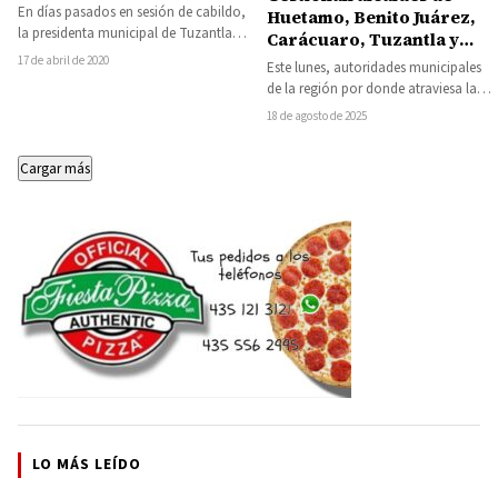
En días pasados en sesión de cabildo,
Huetamo, Benito Juárez,
la presidenta municipal de Tuzantla
Carácuaro, Tuzantla y
Jazmín Arroyo Martínez, tomó
legisladores la
17 de abril de 2020
Este lunes, autoridades municipales
protesta a…
rehabilitación de la
de la región por donde atraviesa la
carretera Zitácuaro–
carretera federal 51 Zitácuaro–Ciudad
18 de agosto de 2025
Huetamo
Altamirano, junto con…
Cargar más
LO MÁS LEÍDO