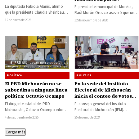
Michoacán para defender
Michoacán
La diputada Fabiola Alanís, afirmó
El presidente municipal de Morelia,
la soberanía y consolidar
que la presidenta Claudia Sheinbaum
Raúl Morón Orozco aseveró que uno
el segundo piso de la
cuenta con las y los michoacanos
de los temas prioritarios para el
12 de enero de 2026
12 de noviembre de 2020
cuarta transformación
para consolidar…
estado…
POLÍTICA
POLÍTICA
El PRD Michoacán no se
En la sede del Instituto
subordina a ninguna línea
Electoral de Michoacán
política: Octavio Ocampo
inicia el conteo de votos
del municipio de Tiquicheo
El dirigente estatal del PRD
El consejo general del Instituto
Michoacán, Octavio Ocampo informó
Electoral de Michoacán (IEM)
que aún no es tiempo de abordar
comenzó con el conteo de voto por
4 de septiembre de 2025
25 de junio de 2024
alianzas electorales…
voto del…
Cargar más