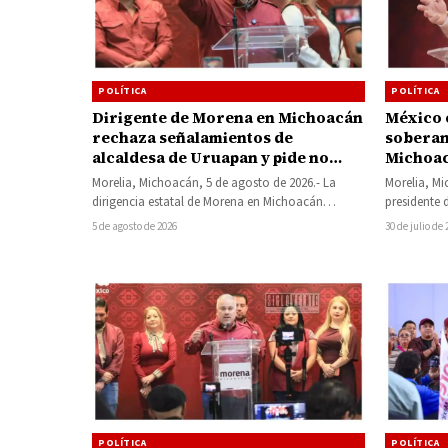
POLÍTICA
POLÍTICA
Dirigente de Morena en Michoacán
México 
rechaza señalamientos de
soberan
alcaldesa de Uruapan y pide no
Michoac
politizar asesinato de Carlos
de ases
Morelia, Michoacán, 5 de agosto de 2026.- La
Morelia, Mi
Manzo
dirigencia estatal de Morena en Michoacán
presidente 
respondió a las declaraciones de la…
en Michoac
5 de agosto de 2026
30 de julio de
POLÍTICA
POLÍTICA