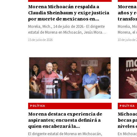
Morena Michoacán respalda a
Morena 
Claudia Sheinbaum y exige justicia
años y r
por muerte de mexicanos en
transfor
operativos de ICE
Morelia, Mich., 14 de julio de 2026.- El dirigente
Morelia, Mi
estatal de Morena en Michoacán, Jesús Mora
Morena, el d
González, manifestó su respaldo…
Michoacán,
15 de julio de 2026
10 de julio de
POLÍTICA
POLÍTICA
Morena destaca experiencia de
Michoac
aspirantes; encuesta definirá a
becas pa
quien encabezará la
niveles
Transformación en Michoacán
El dirigente estatal de Morena en Michoacán,
En Michoac