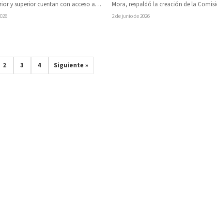
ior y superior cuentan con acceso a
Mora, respaldó la creación de la Comisi
programas de becas, una condición…
para la Verificación de Integridad…
2026
2 de junio de 2026
2
3
4
Siguiente »