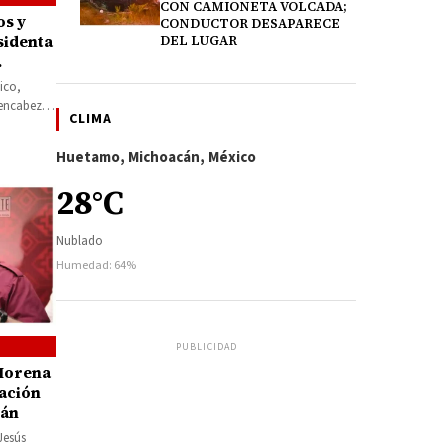
CON CAMIONETA VOLCADA;
os y
CONDUCTOR DESAPARECE
sidenta
DEL LUGAR
ico,
encabezar
CLIMA
Huetamo, Michoacán, México
28°C
Nublado
Humedad: 64%
PUBLICIDAD
 Morena
ación
cán
Jesús