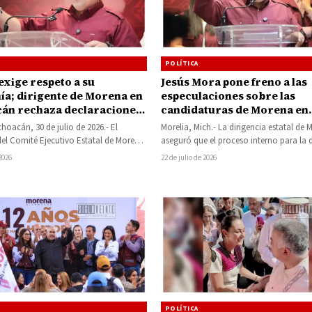
POLÍTICA
exige respeto a su
Jesús Mora pone freno a las
ía; dirigente de Morena en
especulaciones sobre las
án rechaza declaraciones
candidaturas de Morena en
or estadounidense
Michoacán
choacán, 30 de julio de 2026.- El
Morelia, Mich.- La dirigencia estatal de
del Comité Ejecutivo Estatal de Morena
aseguró que el proceso interno para la d
án, Jesús Mora, respaldó…
de candidaturas avanza conforme al…
 2026
22 de julio de 2026
POLÍTICA