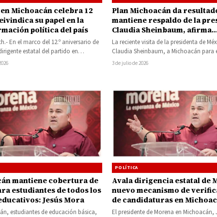
en Michoacán celebra 12
Plan Michoacán da resultad
eivindica su papel en la
mantiene respaldo de la pre
mación política del país
Claudia Sheinbaum, afirma
dirigente estatal de Morena
ch.- En el marco del 12.º aniversario de
La reciente visita de la presidenta de Méx
irigente estatal del partido en
Claudia Sheinbaum, a Michoacán para 
 Jesús Mora, aseguró…
la Mañanera del Pueblo y presentar…
 2026
3 de julio de 2026
POLÍTICA
án mantiene cobertura de
Avala dirigencia estatal de
ra estudiantes de todos los
nuevo mecanismo de verific
 educativos: Jesús Mora
de candidaturas en Michoa
án, estudiantes de educación básica,
El presidente de Morena en Michoacán, 