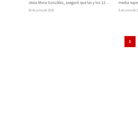
Jesús Mora González, aseguró que las y los 12
media super
perfiles registrados para participar…
distintos 
26 de junio de 2026
8 de junio de 
1