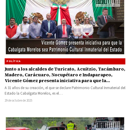
POLÍTICA
Junto a los alcaldes de Turicato, Acuitzio, Tacámbaro,
Madero, Carácuaro, Nocupétaro e Indaparapeo,
Vicente Gómez presenta iniciativa para que la
Cabalgata Morelos sea Patrimonio Cultural
A 31 años de su creación, el que se declare Patrimonio Cultural Inmaterial del
Inmaterial del Estado
Estado la Cabalgata Morelos, es el…
29 de octubre de 2025