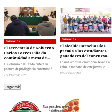
EDUCACIÓN
EDUCACIÓN
El alcalde Cornelio Ríos
El secretario de Gobierno
premia a los estudiantes
Carlos Torres Piña da
ganadores del concurso
continuidad a mesa de
de oratoria de la Escuela
En una emotiva ceremonia llevada a
diálogo con sector
El Gobierno del Estado reitera su
Secundaria Ricardo
cabo la mañana de este jueves, el
indígena de la CNTE
postura de privilegiar la construcción
Flores Magón de Benito
presidente municipal de Juárez,
19 de enero de 2024
de acuerdos como medida de
Juárez
2 de febrero de 2022
Cornelio…
atención a…
Cargar más