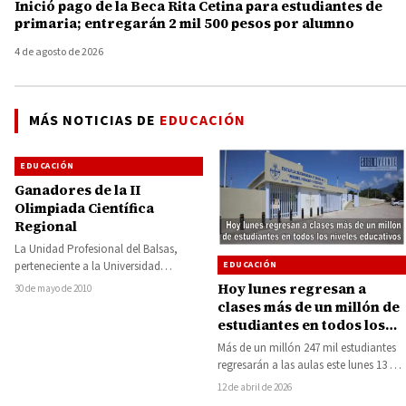
Inició pago de la Beca Rita Cetina para estudiantes de
primaria; entregarán 2 mil 500 pesos por alumno
4 de agosto de 2026
MÁS NOTICIAS DE
EDUCACIÓN
EDUCACIÓN
Ganadores de la II
Olimpiada Científica
Regional
La Unidad Profesional del Balsas,
EDUCACIÓN
perteneciente a la Universidad
Michoacana de San Nicolás de
Hoy lunes regresan a
30 de mayo de 2010
Hidalgo, dio a conocer…
clases más de un millón de
estudiantes en todos los
niveles educativos
Más de un millón 247 mil estudiantes
regresarán a las aulas este lunes 13 de
abril en Michoacán,…
12 de abril de 2026