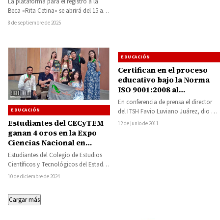
La plataforma para el registro a la
de septiembre
Beca «Rita Cetina» se abrirá del 15 al
30 de septiembre,…
8 de septiembre de 2025
EDUCACIÓN
Certifican en el proceso
educativo bajo la Norma
ISO 9001:2008 al
Tecnológico Superior de
En conferencia de prensa el director
Huetamo
EDUCACIÓN
del ITSH Favio Luviano Juárez, dio a
conocer la certificación en el…
Estudiantes del CECyTEM
12 de junio de 2011
ganan 4 oros en la Expo
Ciencias Nacional en
Villahermosa, Tabasco,
Estudiantes del Colegio de Estudios
competirán con proyectos
Científicos y Tecnológicos del Estado
en Taiwán, Indonesia y
de Michoacán (Cecytem) ganaron
10 de diciembre de 2024
Ecuador
cuatro medallas de oro…
Cargar más