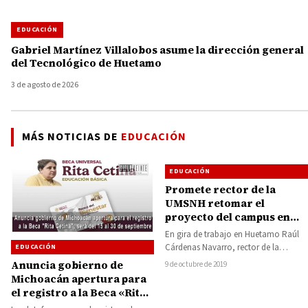
EDUCACIÓN
Gabriel Martínez Villalobos asume la dirección general
del Tecnológico de Huetamo
3 de agosto de 2026
MÁS NOTICIAS DE
EDUCACIÓN
EDUCACIÓN
Promete rector de la
UMSNH retomar el
proyecto del campus en
Huetamo
En gira de trabajo en Huetamo Raúl
Cárdenas Navarro, rector de la
EDUCACIÓN
Universidad Michoacana de San
Anuncia gobierno de
9 de octubre de 2019
Nicolás de…
Michoacán apertura para
el registro a la Beca «Rita
Cetina»; será del 15 al 30