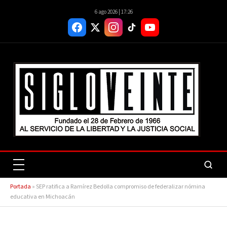
6 ago 2026 | 17:26
Portada
»
SEP ratifica a Ramírez Bedolla compromiso de federalizar nómina
educativa en Michoacán