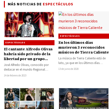
MÁS NOTICIAS DE
ESPECTÁCULOS
ESPECTÁCULOS
En los últimos días
ESPECTÁCULOS
murieron 3 reconocidos
El cantante Alfredo Olivas
músicos de Tierra Caliente
habría sido privado de la
La música de Tierra Caliente está de
libertad por un grupo
luto, ya que en los últimos días
armado; ya fue desmentido
José Alfredo Olivas, conocido por
falleció el animador de…
el rumor
13 de junio de 2020
destacar en el mundo Regional
Mexicano con sus polémicos corridos,
14 de febrero de 2023
se posicionó entre…