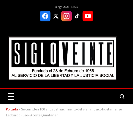
8 ago 2026 | 15:25
Portada
»
Se cumplen 100 años del nacimiento del gran músico huetamense
Leobardo «Leo» Acosta Quintanar