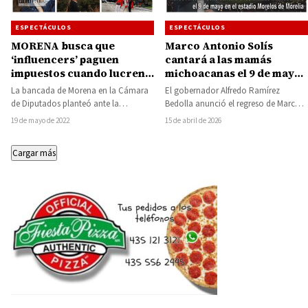
ESPECTÁCULOS
ESPECTÁCULOS
MORENA busca que
Marco Antonio Solís
‘influencers’ paguen
cantará a las mamás
impuestos cuando lucren
michoacanas el 9 de mayo
con su contenido
en el estadio Morelos de
La bancada de Morena en la Cámara
El gobernador Alfredo Ramírez
Morelia
de Diputados planteó ante la
Bedolla anunció el regreso de Marco
Comisión Permanente una iniciativa
Antonio Solís a la ciudad de Morelia
19 de mayo de 2022
15 de abril de 2026
de ley…
para…
Cargar más