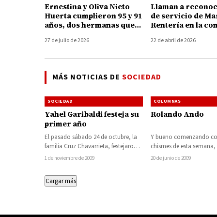
Ernestina y Oliva Nieto
Llaman a reconoc
Huerta cumplieron 95 y 91
de servicio de Ma
años, dos hermanas que
Rentería en la c
resguardan la memoria
de Santa María en
27 de julio de 2026
22 de abril de 2026
viva de Nocupétaro
municipio de Hu
MÁS NOTICIAS DE
SOCIEDAD
SOCIEDAD
COLUMNAS
Yahel Garibaldi festeja su
Rolando Ando
primer año
El pasado sábado 24 de octubre, la
Y bueno comenzando co
familia Cruz Chavarrieta, festejaron a
chismes de esta semana, 
su bebé hermoso, el pequeño Yahel
recién nos enteramos que
1 de noviembre de 2009
20 de junio de 2009
Garibaldi,…
amiga Lupita…
Cargar más