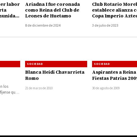
er labor
Ariadna I fue coronada
Club Rotario Morel
rta
como Reina del Club de
establece alianza c
omunidad
Leones de Huetamo
Copa Imperio Azte
 el
fortalecer su labor
8 de diciembre de 2024
3 de julio de 2023
etamo
comunitaria y cele
95 aniversario con
enfoque integral y
participativo
SOCIEDAD
SOCIEDAD
Blanca Heidi Chavarrieta
Aspirantes a Reina 
Romo
Fiestas Patrias 200
n los
21 de marzo de 2010
30 de agosto de 2009
fíjense que
 nuestra