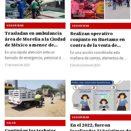
SEGURIDAD
SEGURIDAD
Trasladan en ambulancia
Realizan operativo
área de Morelia a la Ciudad
conjunto en Huetamo en
de México a menor de
contra de la venta de
Tacámbaro con
pirotecnia
En una rápida atención ante un
En una acción coordinada esta
quemaduras graves
llamado de emergencia, personal de
mañana de viernes, elementos de
la Dirección de Servicios Aéreos de
Protección Civil Municipal de
17 de enero de 2023
8 de diciembre de 2023
la…
Huetamo, en colaboración con…
SEGURIDAD
SALUD
En el 2022, fueron
Continúan los trabajos
localizadas 310 víctimas de