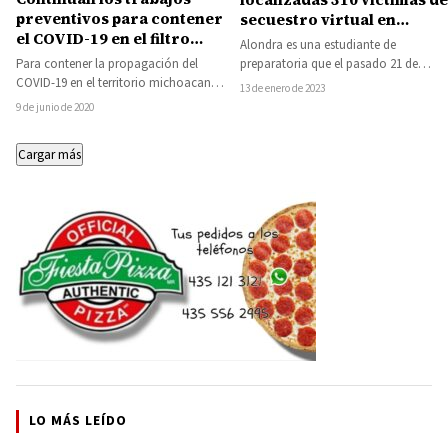
preventivos para contener
secuestro virtual en
el COVID-19 en el filtro
Michoacán, se evitó el
Alondra es una estudiante de
sanitario de Riva Palacio
pago de más de 63 millones
preparatoria que el pasado 21 de
Para contener la propagación del
de pesos por la supuesta
noviembre, recibió una llamada de un
COVID-19 en el territorio michoacano,
13 de enero de 2023
liberación
número…
la Secretaría de Seguridad Pública
9 de junio de 2020
(SSP), continúa efectuando…
Cargar más
LO MÁS LEÍDO