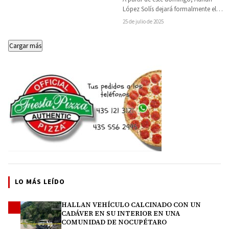
López Solís dejará formalmente el
cargo de Fiscal General del Estado
25 de julio de 2025
de…
Cargar más
LO MÁS LEÍDO
HALLAN VEHÍCULO CALCINADO CON UN
1
CADÁVER EN SU INTERIOR EN UNA
COMUNIDAD DE NOCUPÉTARO