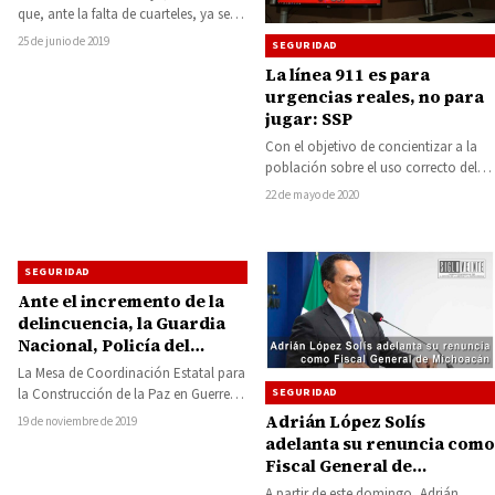
que, ante la falta de cuarteles, ya se
tiene contemplados donde
25 de junio de 2019
SEGURIDAD
pernoctarán y se…
La línea 911 es para
urgencias reales, no para
jugar: SSP
Con el objetivo de concientizar a la
población sobre el uso correcto del
número de emergencias 911, la…
22 de mayo de 2020
SEGURIDAD
Ante el incremento de la
delincuencia, la Guardia
Nacional, Policía del
Estado y SEDENA instalan
La Mesa de Coordinación Estatal para
puestos de vigilancia y
la Construcción de la Paz en Guerrero,
SEGURIDAD
realizan recorridos de
que preside el Gobernador Héctor…
Adrián López Solís
19 de noviembre de 2019
seguridad en Zirándaro y
adelanta su renuncia como
sus localidades
Fiscal General de
Michoacán
A partir de este domingo, Adrián