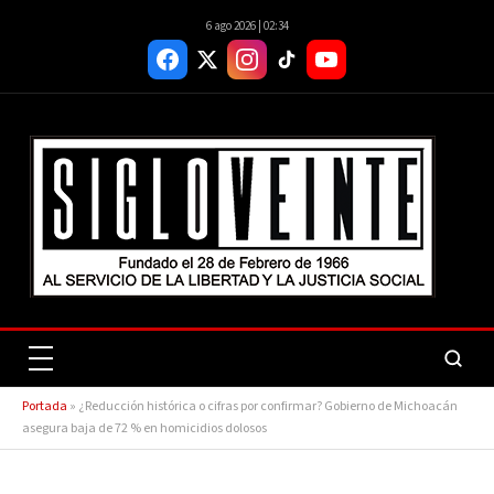
6 ago 2026 | 02:34
Portada
»
¿Reducción histórica o cifras por confirmar? Gobierno de Michoacán
asegura baja de 72 % en homicidios dolosos