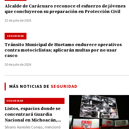
Alcalde de Carácuaro reconoce el esfuerzo de jóvenes
que concluyeron su preparación en Protección Civil
22 de julio de 2026
SEGURIDAD
Tránsito Municipal de Huetamo endurece operativos
contra motociclistas; aplicarán multas por no usar
casco
20 de julio de 2026
MÁS NOTICIAS DE
SEGURIDAD
SEGURIDAD
Listos, espacios donde se
concentrará Guardia
Nacional en Michoacán,
uno será en Huetamo
Silvano Aureoles Conejo, mencionó