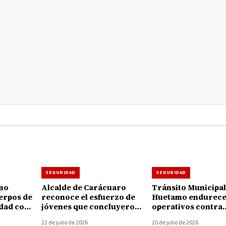
SEGURIDAD
SEGURIDAD
mo
Alcalde de Carácuaro
Tránsito Municipal
uerpos de
reconoce el esfuerzo de
Huetamo endurec
idad con
jóvenes que concluyeron
operativos contra
iformes
su preparación en
motociclistas; apl
22 de julio de 2026
20 de julio de 2026
Protección Civil
multas por no usar