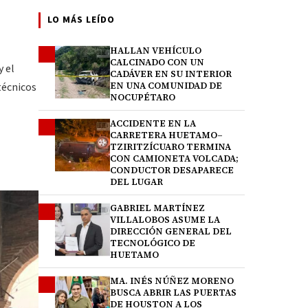
LO MÁS LEÍDO
HALLAN VEHÍCULO
1
CALCINADO CON UN
y el
CADÁVER EN SU INTERIOR
técnicos
EN UNA COMUNIDAD DE
NOCUPÉTARO
ACCIDENTE EN LA
2
CARRETERA HUETAMO–
TZIRITZÍCUARO TERMINA
CON CAMIONETA VOLCADA;
CONDUCTOR DESAPARECE
DEL LUGAR
GABRIEL MARTÍNEZ
3
VILLALOBOS ASUME LA
DIRECCIÓN GENERAL DEL
TECNOLÓGICO DE
HUETAMO
MA. INÉS NÚÑEZ MORENO
4
BUSCA ABRIR LAS PUERTAS
DE HOUSTON A LOS