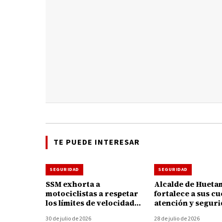
TE PUEDE INTERESAR
SEGURIDAD
SEGURIDAD
SSM exhorta a
Alcalde de Hueta
motociclistas a respetar
fortalece a sus c
los límites de velocidad
atención y segur
para prevenir lesiones
entrega de 78 un
30 de julio de 2026
28 de julio de 2026
graves durante