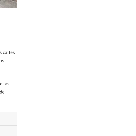
s calles
tos
e las
 de