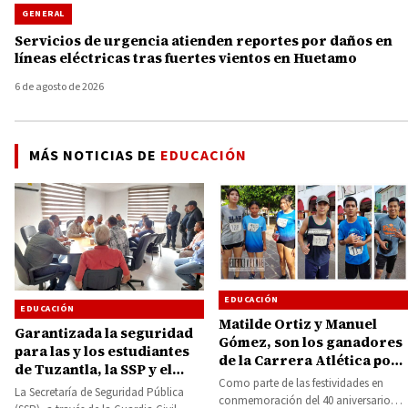
GENERAL
Servicios de urgencia atienden reportes por daños en
líneas eléctricas tras fuertes vientos en Huetamo
6 de agosto de 2026
MÁS NOTICIAS DE
EDUCACIÓN
EDUCACIÓN
EDUCACIÓN
Matilde Ortiz y Manuel
Garantizada la seguridad
Gómez, son los ganadores
para las y los estudiantes
de la Carrera Atlética por
de Tuzantla, la SSP y el
el 40 aniversario del
Como parte de las festividades en
Ayuntamiento coordinan
La Secretaría de Seguridad Pública
Colegio de Bachilleres
conmemoración del 40 aniversario
acciones