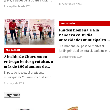
(SSP), a través de la Guardia Civil,
Plantel Huetamo
por la fundación del Colegio de
18 de octubre de 2023
coordina esfuerzos con instituciones
8 de septiembre de 2022
Bachilleres Plantel…
estatales y…
EDUCACIÓN
Rinden homenaje a la
bandera en su día
autoridades municipales y
educativas
La mañana del pasado martes el
EDUCACIÓN
jardín principal de esta ciudad, fue el
escenario para que autoridades…
Alcalde de Churumuco
28 de febrero de 2009
entrega lentes gratuitos a
más de 100 alumnos de
primaria y secundaria
El pasado jueves, el presidente
municipal de Churumuco Guillermo
Torres Rojas, encabezó la entrega de
8 de mayo de 2023
lentes gratuitos del…
Cargar más