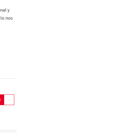
,
nal y
llo nos
t