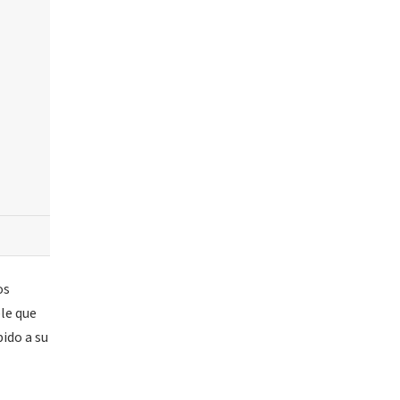
os
le que
bido a su