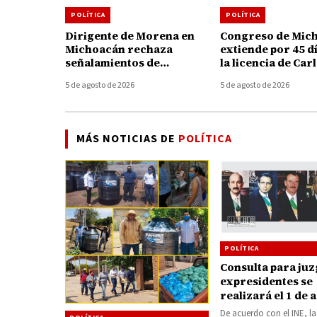
POLÍTICA
POLÍTICA
Dirigente de Morena en
Congreso de Mic
Michoacán rechaza
extiende por 45 d
señalamientos de
la licencia de Car
alcaldesa de Uruapan y
Torres Piña al fre
5 de agosto de 2026
5 de agosto de 2026
pide no politizar asesinato
FGE
de Carlos Manzo
MÁS NOTICIAS DE
POLÍTICA
POLÍTICA
Consulta para juz
expresidentes se
realizará el 1 de 
De acuerdo con el INE, la