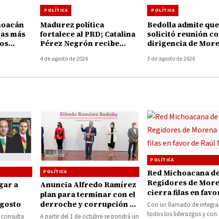
POLÍTICA
POLÍTICA
hoacán
Madurez política
Bedolla admite que
ías más
fortalece al PRD; Catalina
solicitó reunión c
los
Pérez Negrón recibe
dirigencia de More
nte de la
nombramiento como
Raúl Morón para
4 de agosto de 2026
3 de agosto de 2026
promotora para
"serenar" los ánim
Recuperar la Grandeza de
frenar ataques hac
Tiquicheo
persona
POLÍTICA
Red Michoacana d
POLÍTICA
Regidores de Mor
gar a
Anuncia Alfredo Ramírez
cierra filas en favo
plan para terminar con el
Raúl Morón
agosto
derroche y corrupción en
Con un llamado de integra
gobierno
todos los liderazgos y con 
 consulta
A partir del 1 de octubre se pondrá un