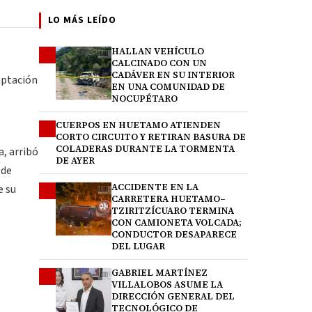
LO MÁS LEÍDO
HALLAN VEHÍCULO
1
CALCINADO CON UN
CADÁVER EN SU INTERIOR
aptación
EN UNA COMUNIDAD DE
NOCUPÉTARO
CUERPOS EN HUETAMO ATIENDEN
2
CORTO CIRCUITO Y RETIRAN BASURA DE
COLADERAS DURANTE LA TORMENTA
a, arribó
DE AYER
 de
ACCIDENTE EN LA
3
e su
CARRETERA HUETAMO–
TZIRITZÍCUARO TERMINA
CON CAMIONETA VOLCADA;
CONDUCTOR DESAPARECE
DEL LUGAR
GABRIEL MARTÍNEZ
4
VILLALOBOS ASUME LA
DIRECCIÓN GENERAL DEL
TECNOLÓGICO DE