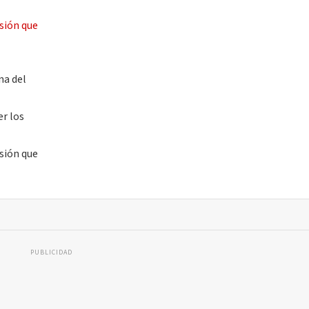
na del
er los
sión que
PUBLICIDAD