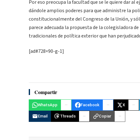
Por eso preocupa la facultad que se le quiere dar al ej
dándole amplios poderes para que administre la polít
constitucionalmente del Congreso de la Unión, y sólo
parece adecuada la propuesta de la colegisladora de r
tradicionales de política exterior que han perjudic
[ad#728×90-g-1]
Compartir
WhatsApp
Facebook
X
Email
Threads
Copiar