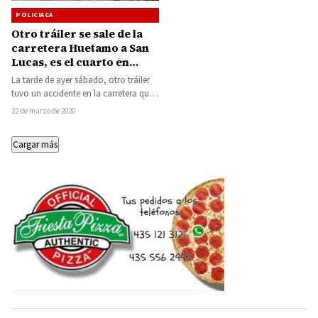
POLICIACA
Otro tráiler se sale de la
carretera Huetamo a San
Lucas, es el cuarto en
menos de un mes en la
La tarde de ayer sábado, otro tráiler
región
tuvo un accidente en la carretera que
conduce de Huetamo a…
22 de marzo de 2020
Cargar más