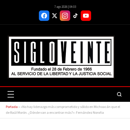
7 ago 2026 | 04:03
Portada
»
«No hay liderazgo más comprometido y sólido en Michoacán que el
de Raúl Morón. ¿Dónde van a encontrar más?»: Fernández Noroña