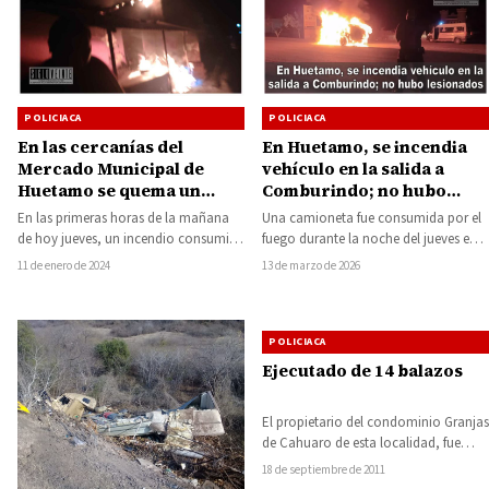
POLICIACA
POLICIACA
En las cercanías del
En Huetamo, se incendia
Mercado Municipal de
vehículo en la salida a
Huetamo se quema un
Comburindo; no hubo
puesto y afecta a una
lesionados
En las primeras horas de la mañana
Una camioneta fue consumida por el
vivienda, no hay heridos
de hoy jueves, un incendio consumió
fuego durante la noche del jueves en
un puesto localizado en las…
la colonia Barrio de Dolores…
11 de enero de 2024
13 de marzo de 2026
POLICIACA
Ejecutado de 14 balazos
El propietario del condominio Granjas
de Cahuaro de esta localidad, fue
ejecutado de 14 balazos que le
18 de septiembre de 2011
dieron…