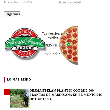
hombre herido luego de…
ser atropellada por una camioneta
18 de septiembre de 2024
19 de marzo de 2025
perteneciente…
Cargar más
LO MÁS LEÍDO
DESMANTELAN PLANTÍO CON MIL 600
1
PLANTAS DE MARIHUANA EN EL MUNICIPIO
DE HUETAMO