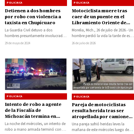
POLICIACA
POLICIACA
Detienen a dos hombres
Motociclista muere tras
por robo con violencia a
caer de un puente en el
taxista en Chupícuaro
Libramiento Oriente de
Morelia
La Guardia Civil detuvo a dos
Morelia, Mich., 26 de julio de 2026.- Un
hombres presuntamente involucrados
hombre perdió la vida la tarde de este
en el robo con violencia de una
domingo luego…
29 de mayo de 2024
26 de julio de 2026
unidad de…
POLICIACA
POLICIACA
Intento de robo a agente
Pareja de motociclistas
de la Fiscalía de
resulta herida tras ser
Michoacán termina en
atropellada por camioneta
tiroteo en la colonia de
de la Diócesis de
La noche del miércoles, un intento de
Una pareja sufrió heridas leves la
Morelia
Apatzingán
robo a mano armada terminó con un
mañana de este miércoles luego de