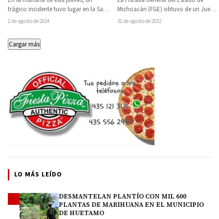
En la mañana de este jueves, un
Michoacán
Michoacán (FGE) obtuvo de un Juez
trágico incidente tuvo lugar en la Sala
de Control vinculación a proceso
A de la Terminal…
31 de agosto de 2022
1 de agosto de 2024
en…
Cargar más
LO MÁS LEÍDO
DESMANTELAN PLANTÍO CON MIL 600
1
PLANTAS DE MARIHUANA EN EL MUNICIPIO
DE HUETAMO