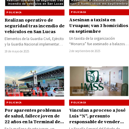
POLICIACA
POLICIACA
Asesinan a taxista en
Realizan operativo de
Uruapan; van 3 homicidios
seguridad tras incendio de
en septiembre
vehículos en San Lucas
Un taxista de la organización
Elementos de la Guardia Civil, Ejército
“Monarca” fue asesinado a balazos la
y la Guardia Nacional implementaron
tarde de este martes en la colonia…
un operativo de vigilancia sobre la
2 de septiembre de 2025
18 de mayo de 2025
carretera…
POLICIACA
POLICIACA
Vinculan a proceso a José
Por aparentes problemas
Luis “N”, presunto
de salud, fallece joven de
responsable de vender
22 años en la Terminal de
plazas laborales en el IMSS
Autobuses de Morelia
La Fiscalía General del Estado de