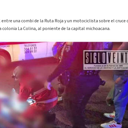
l entre una combi de la Ruta Roja y un motociclista sobre el cruce 
la colonia La Colina, al poniente de la capital michoacana.