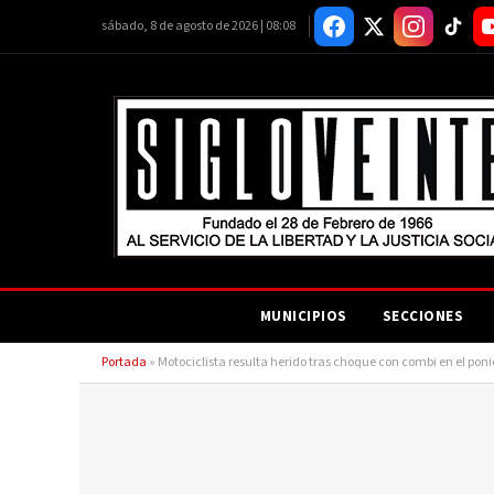
sábado, 8 de agosto de 2026 | 08:08
MUNICIPIOS
SECCIONES
Portada
»
Motociclista resulta herido tras choque con combi en el poni