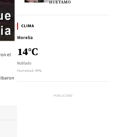
HUETAMO
CLIMA
Morelia
14°C
ron el
Nublado
Humedad: 99%
ribaron
PUBLICIDAD