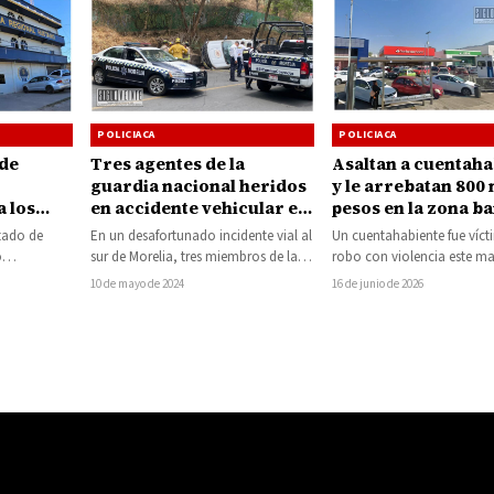
POLICIACA
POLICIACA
Asaltan a cuentaha
 de
Tres agentes de la
y le arrebatan 800 
guardia nacional heridos
pesos en la zona b
 los
en accidente vehicular en
de Las Américas e
Morelia
Un cuentahabiente fue víct
stado de
En un desafortunado incidente vial al
Morelia
robo
robo con violencia este mar
ó
sur de Morelia, tres miembros de la
estro
colonia Las Américas, al s
 Mario
Guardia Nacional resultaron heridos
16 de junio de 2026
10 de mayo de 2024
io del
rique…
luego…