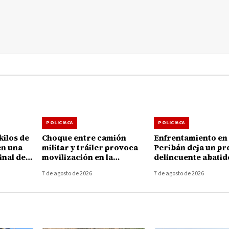
POLICIACA
POLICIACA
kilos de
Choque entre camión
Enfrentamiento en
en una
militar y tráiler provoca
Peribán deja un pr
inal de
movilización en la
delincuente abatid
elia
autopista Uruapan-
armamento asegu
7 de agosto de 2026
7 de agosto de 2026
Taretan