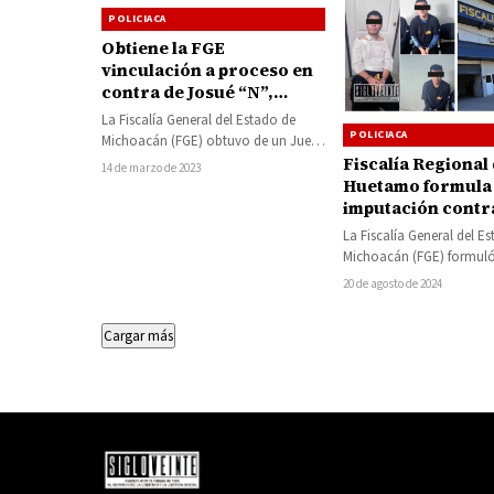
POLICIACA
Obtiene la FGE
vinculación a proceso en
contra de Josué “N”,
presunto responsable de
La Fiscalía General del Estado de
violación, en agravio de
POLICIACA
Michoacán (FGE) obtuvo de un Juez
su primo de 8 años
de Control, vinculación a proceso
Fiscalía Regional
14 de marzo de 2023
en…
Huetamo formula
imputación contra
tres presuntos
La Fiscalía General del E
responsables de 
Michoacán (FGE) formul
calificado y secu
imputación en contra de
20 de agosto de 2024
exprés en el Barr
Guadalupe “N”, Uriel En
Toreo
Cargar más