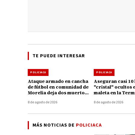
TE PUEDE INTERESAR
POLICIACA
POLICIACA
Ataque armado en cancha
Aseguran casi 10 
de fútbol en comunidad de
"cristal" ocultos 
Morelia deja dos muertos
maleta en la Term
y un herido
Autobuses de Mor
8 de agosto de 2026
8 de agosto de 2026
MÁS NOTICIAS DE
POLICIACA