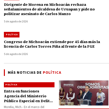
Dirigente de Morena en Michoacán rechaza
señalamientos de alcaldesa de Uruapan y pide no
politizar asesinato de Carlos Manzo
5 de agosto de 2026
POLÍTICA
Congreso de Michoacán extiende por 45 días más la
licencia de Carlos Torres Piña al frente de la FGE
5 de agosto de 2026
MÁS NOTICIAS DE
POLÍTICA
POLÍTICA
Entra en funciones
Agencia del Ministerio
Público Especial en Delitos
Electorales
Morelia, Mich.- En el marco del