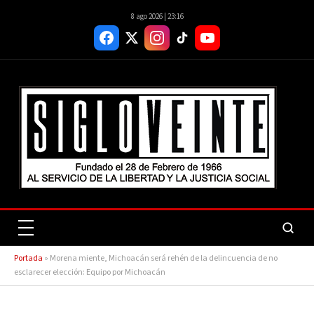
8 ago 2026 | 23:16
Portada
»
Morena miente, Michoacán será rehén de la delincuencia de no
esclarecer elección: Equipo por Michoacán