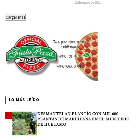
Ely Garduño destacó que su proyecto
12 de mayo de 2021
de gobierno…
Cargar más
LO MÁS LEÍDO
DESMANTELAN PLANTÍO CON MIL 600
1
PLANTAS DE MARIHUANA EN EL MUNICIPIO
DE HUETAMO