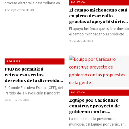
POLÍTICA
proceso electoral a desarrollarse en la
entidad para renovar al titular del…
El campo michoacano está
4 de septiembre de 2011
en pleno desarrollo
gracias al apoyo histórico
de Bedolla: Juan Pablo
El apoyo histórico que está recibiendo
Celis
el campo michoacano es producto
del trabajo y la gestión del
26 de abril de 2023
gobernador…
POLÍTICA
PRD no permitirá
retrocesos en los
derechos de la diversidad
sexual
El Comité Ejecutivo Estatal (CEE), del
POLÍTICA
Partido de la Revolución Democrática
(PRD), se pronunció por seguir
Equipo por Carácuaro
29 de junio de 2019
impulsando acciones…
construye proyecto de
gobierno con las
propuestas de la gente
La candidata a la presidencia
municipal del Equipo por Carácuaro,