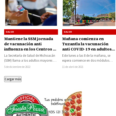
SALUD
SALUD
Mantiene la SSM jornada
Mañana comienza en
de vacunación anti
Tuzantla la vacunación
influenza en los Centros de
anti COVID-19 en adultos
Salud
mayores
La Secretaría de Salud de Michoacán
Este lunes a las 8 de la mañana, se
(SSM) llama a los adultos mayores a
espera comience en dos módulos
vacunarse contra la influenza
habilitados en el municipio…
5 de diciembre de 2022
11 de abril de 2021
estacional…
Cargar más