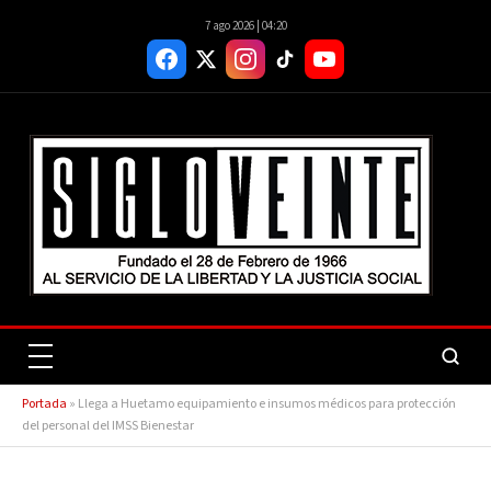
7 ago 2026 | 04:20
Portada
»
Llega a Huetamo equipamiento e insumos médicos para protección
del personal del IMSS Bienestar