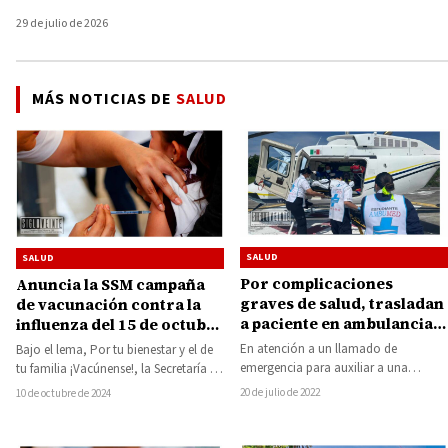
29 de julio de 2026
MÁS NOTICIAS DE
SALUD
SALUD
SALUD
Por complicaciones
Anuncia la SSM campaña
graves de salud, trasladan
de vacunación contra la
a paciente en ambulancia
influenza del 15 de octubre
aérea de Huetamo al
al 28 de marzo de 2025
En atención a un llamado de
Bajo el lema, Por tu bienestar y el de
Hospital Civil de Morelia
emergencia para auxiliar a una
tu familia ¡Vacúnense!, la Secretaría de
persona del sexo masculino con
Salud de Michoacán…
20 de julio de 2022
10 de octubre de 2024
complicaciones de…