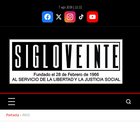
7 ago 2026 | 22:22
Portada
»
IMSS