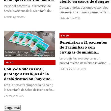
ciento en casos de dengue
Hospital de la Mujer de
Personal adscrito a la Dirección de
Derivado de las acciones vectoriales
Morelia
Servicios Aéreos de la Secretaría de
que realiza de manera permanente la
Seguridad Pública (SSP), trasladó esta
Secretaría de Salud de Michoacán
12 de mayo de 2022
14 de abril de 2020
tarde…
(SSM), para…
SALUD
Benefician a 21 pacientes
de Tacámbaro con
cirugías de mínima
invasión
La cirugía laparoscópica es un
SALUD
procedimiento de mínima invasión
para tratar varios problemas de salud,
Con Vida Suero Oral,
17 de diciembre de 2019
servicio que acerca…
protege a tus hijos de la
deshidratación; hay que
acudir al Centro de Salud
Ante la presente temporada de calor,
más cercano, son
la Secretaría de Salud de Michoacán
gratuitos
(SSM) hace un llamado a madres…
7 de mayo de 2025
Cargar más