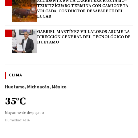
ACCIDENTE EN LA CARRETERA HUETAMO–
3
TZIRITZÍCUARO TERMINA CON CAMIONETA
VOLCADA; CONDUCTOR DESAPARECE DEL
LUGAR
GABRIEL MARTÍNEZ VILLALOBOS ASUME LA
4
DIRECCIÓN GENERAL DEL TECNOLÓGICO DE
HUETAMO
CLIMA
Huetamo, Michoacán, México
35°C
Mayormente despejado
Humedad: 41%