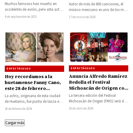
Muchos famosos han muerto en
Autor de más de 800 canciones, el
accidentes de avión, pero esta actriz
músico mexicano es uno de los más
falleció en un aterrador accidente
destacados exponentes de las…
4 de septiembre de 2021
17 de marzo de 2020
que conmocionó…
ESPECTÁCULOS
ESPECTÁCULOS
Anuncia Alfredo Ramírez
Hoy recordamos a la
Bedolla el Festival
huetamense Fanny Cano,
Michoacán de Origen con
este 28 de febrero
presentaciones de
cumpliría 80 años
La tercera edición del Festival
La actriz, originaria de esta ciudad
Matute, JNS, La
Michoacán de Origen (FMO) será del
de Huetamo, fue punta de lanza en
Arrolladora Banda el
26 de abril al 19 de mayo,…
la pantalla chica a través…
18 de abril de 2024
28 de febrero de 2024
Limón, Paty Cantú, Mar
Solís, Edith Márquez,
Cargar más
Intocable y Palomo