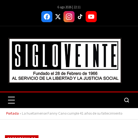
6 ago 2026 | 22:11
Portada
»
La huetamense Fanny Cano cumple 41 años de su fallecimiento