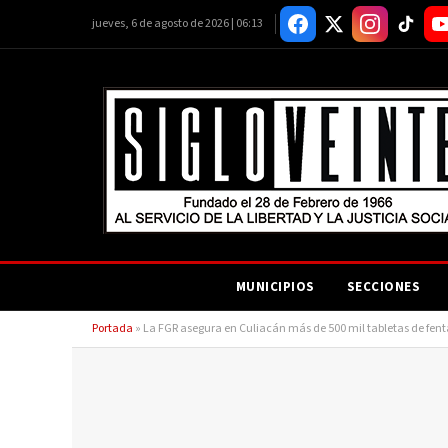
jueves, 6 de agosto de 2026 | 06:13
MUNICIPIOS
SECCIONES
Portada
»
La FGR asegura en Culiacán más de 500 mil tabletas de fent