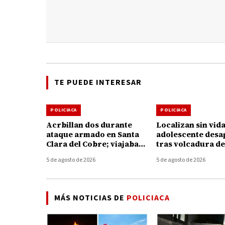
TE PUEDE INTERESAR
POLICIACA
POLICIACA
Acrbillan dos durante
Localizan sin vida
ataque armado en Santa
adolescente desa
Clara del Cobre; viajaban
tras volcadura d
en una camioneta con
en el Lago de Pát
5 de agosto de 2026
5 de agosto de 2026
placas de Texas
MÁS NOTICIAS DE
POLICIACA