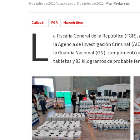
9 de julio de 2022
Actualizado: 8 de julio de 2022
Por Redacción
L
Culiacán
FGR
Narcotráfico
a Fiscalía General de la República (FGR),
la Agencia de Investigación Criminal (AIC
la Guardia Nacional (GN), cumplimentó 
tabletas y 83 kilogramos de probable fen