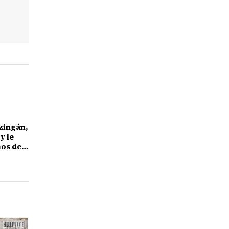
zingán,
y le
os de