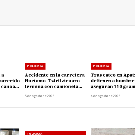
POLICIACA
POLICIACA
 a
Accidente en la carretera
Tras cateo en Apat
parecido
Huetamo–Tziritzícuaro
detienen a hombre 
e canoa
termina con camioneta
aseguran 110 gram
zcuaro
volcada; conductor
mariguana
5 de agosto de 2026
4 de agosto de 2026
desaparece del lugar
POLICIACA