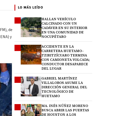
LO MÁS LEÍDO
HALLAN VEHÍCULO
1
CALCINADO CON UN
CADÁVER EN SU INTERIOR
PFM), de
EN UNA COMUNIDAD DE
DENA) y
NOCUPÉTARO
l
ACCIDENTE EN LA
2
CARRETERA HUETAMO–
TZIRITZÍCUARO TERMINA
CON CAMIONETA VOLCADA;
CONDUCTOR DESAPARECE
DEL LUGAR
GABRIEL MARTÍNEZ
3
VILLALOBOS ASUME LA
DIRECCIÓN GENERAL DEL
TECNOLÓGICO DE
HUETAMO
MA. INÉS NÚÑEZ MORENO
4
BUSCA ABRIR LAS PUERTAS
DE HOUSTON A LOS