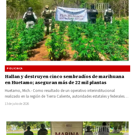
POLICIACA
Hallan y destruyen cinco sembradíos de marihuana
en Huetamo; aseguran más de 22 mil plantas
Huetamo, Mich.- Como resultado de un operativo interinstitucional
realizado en la región de Tierra Caliente, autoridades estatales y federales
localizaron…
13 de julio de 2026