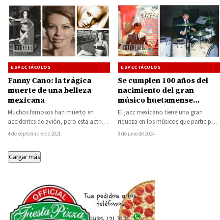
ESPECTÁCULOS
ESPECTÁCULOS
Fanny Cano: la trágica
Se cumplen 100 años del
muerte de una belleza
nacimiento del gran
mexicana
músico huetamense
Leobardo «Leo» Acosta
Muchos famosos han muerto en
El jazz mexicano tiene una gran
Quintanar
accidentes de avión, pero esta actriz
riqueza en los músicos que participan
falleció en un aterrador accidente que
en su desarrollo y destino, sus…
4 de septiembre de 2021
8 de julio de 2024
conmocionó…
Cargar más