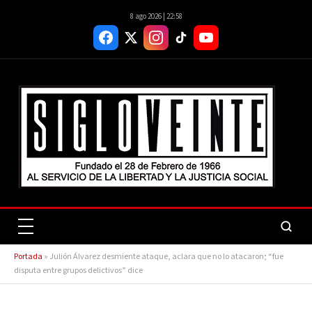
8 ago 2026 | 22:58
Portada
»
Julión Álvarez desmiente ataque, aclara que no lo atacaron; “fue
disputa entre grupos delictivos” dice