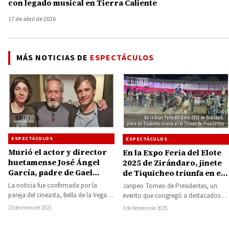
con legado musical en Tierra Caliente
17 de abril de 2026
MÁS NOTICIAS DE
ESPECTÁCULOS
ESPECTÁCULOS
ESPECTÁCULOS
Murió el actor y director
En la Expo Feria del Elote
huetamense José Ángel
2025 de Zirándaro, jinete
García, padre de Gael
de Tiquicheo triunfa en el
García Bernal
Torneo de Presidentes
La noticia fue confirmada por la
Jaripeo Torneo de Presidentes, un
pareja del cineasta, Bella de la Vega.
evento que congregó a destacados
Durante la madrugada de este…
jinetes y toros, apadrinados por los
22 de enero de 2021
3 de febrero de 2025
presidentes de…