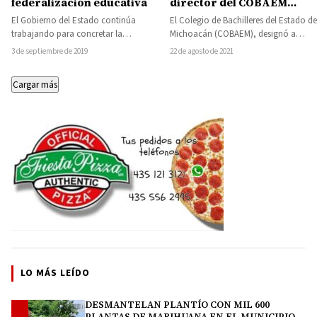
federalización educativa
director del COBAEM
plantel Huetamo
El Gobierno del Estado continúa
El Colegio de Bachilleres del Estado de
trabajando para concretar la
Michoacán (COBAEM), designó a
federalización de la nómina
Pedro Rosales Vázquez, como nuevo
3 de septiembre de 2019
22 de agosto de 2021
educativa, para lo cual, el…
director general…
Cargar más
LO MÁS LEÍDO
DESMANTELAN PLANTÍO CON MIL 600
1
PLANTAS DE MARIHUANA EN EL MUNICIPIO