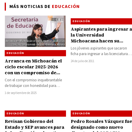
MÁS NOTICIAS DE
EDUCACIÓN
EDUCACIÓN
Aspirantes para ingresar a
la Universidad
Michoacana hacen su
examen en Huetamo
Los jóvenes aspirantes que sacaron
EDUCACIÓN
ficha para ingresar a las licenciaturas
de derecho, administración,
Arranca en Michoacán el
24 de julio de 2011
contaduría e informática, que…
ciclo escolar 2025-2026
con un compromiso de
paz: Gabriela Molina
Con el compromiso inquebrantable
de trabajar con honestidad para
alcanzar los mejores resultados,
1 de septiembre de 2025
Michoacán arranca el ciclo escolar…
EDUCACIÓN
EDUCACIÓN
Revisan Gobierno del
Pedro Rosales Vázquez fue
Estado y SEP avances para
designado como nuevo