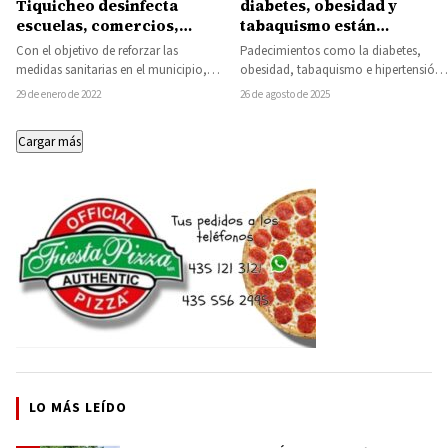
Tiquicheo desinfecta
diabetes, obesidad y
escuelas, comercios,
tabaquismo están
oficinas, el mercado,
destruyendo los riñones
Con el objetivo de reforzar las
Padecimientos como la diabetes,
unidades de trasporte
de los michoacanos
medidas sanitarias en el municipio,
obesidad, tabaquismo e hipertensión
público y la parroquia
personal de la Dirección de
no controlados son factores de riesgo
29 de enero de 2022
26 de agosto de 2025
Protección Civil…
que pueden provocar enfermedad…
Cargar más
LO MÁS LEÍDO