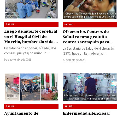
SALUD
SALUD
Luego de muerte cerebral
Ofrecen los Centros de
en el Hospital Civil de
Salud vacuna gratuita
Morelia, hombre da vida a
contra sarampión para
varias personas al donar
adultos de 20 a 39 años
Un total de dos riñones, hígado, dos
La Secretaría de Salud de Michoacán
hígado, riñones, córneas,
córneas, piel y tejido músculo
(SSM), hace un llamado a la
piel y tejido músculo
esquelético fue el resultado de la…
población entre 20 y 39 años…
9 de noviembre de 2021
30 de junio de 2025
esquelético
SALUD
SALUD
Ayuntamiento de
Enfermedad silenciosa: