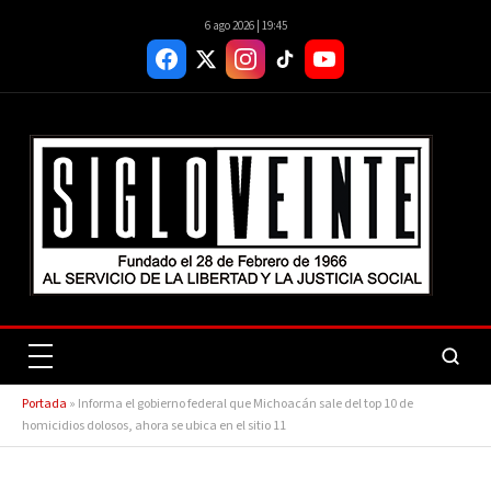
6 ago 2026 | 19:45
Portada
»
Informa el gobierno federal que Michoacán sale del top 10 de
homicidios dolosos, ahora se ubica en el sitio 11