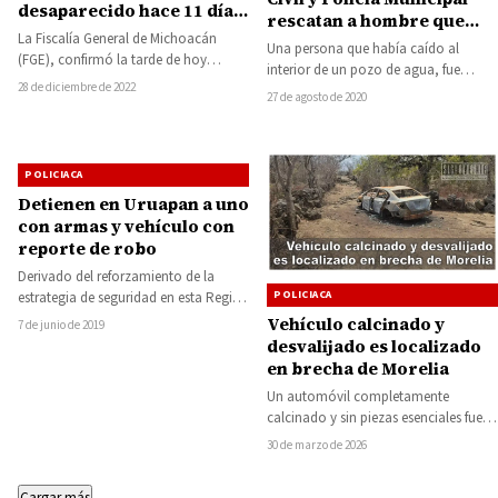
desaparecido hace 11 días
rescatan a hombre que
en Morelia, habría sido
La Fiscalía General de Michoacán
había caído a un pozo de
Una persona que había caído al
baleado y quemado
(FGE), confirmó la tarde de hoy
agua
interior de un pozo de agua, fue
miércoles que los restos humanos
28 de diciembre de 2022
rescatado por paramédicos y
27 de agosto de 2020
localizados en…
oficiales…
POLICIACA
Detienen en Uruapan a uno
con armas y vehículo con
reporte de robo
Derivado del reforzamiento de la
POLICIACA
estrategia de seguridad en esta Región
del Estado, personal de la Secretaría
Vehículo calcinado y
7 de junio de 2019
de…
desvalijado es localizado
en brecha de Morelia
Un automóvil completamente
calcinado y sin piezas esenciales fue
localizado en una brecha de terracería
30 de marzo de 2026
ubicada al poniente…
Cargar más