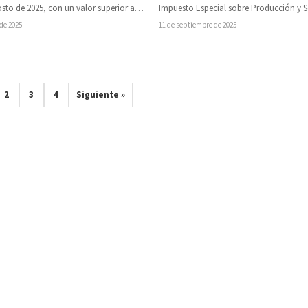
to de 2025, con un valor superior a
Impuesto Especial sobre Producción y S
(IEPS) aplicado a las bebidas azucarad
 de 2025
11 de septiembre de 2025
2
3
4
Siguiente »