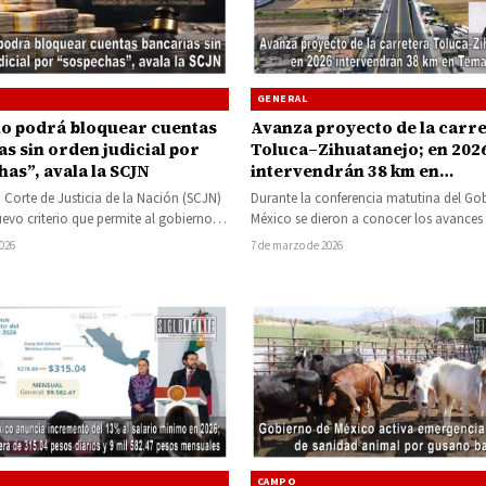
GENERAL
o podrá bloquear cuentas
Avanza proyecto de la carr
s sin orden judicial por
Toluca–Zihuatanejo; en 202
as”, avala la SCJN
intervendrán 38 km en
Temascaltepec y estará lista
Corte de Justicia de la Nación (SCJN)
Durante la conferencia matutina del Go
diciembre de 2029
evo criterio que permite al gobierno
México se dieron a conocer los avances 
través…
proyecto de modernización de la…
2026
7 de marzo de 2026
CAMPO