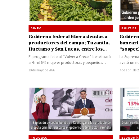
CAMPO
POLÍTICA
Gobierno federal libera deudas a
Gobiern
productores del campo; Tuzantla,
bancaria
Huetamo y San Lucas, entre los
“sospech
municipios beneficiados
El programa federal “Volver a Crecer” beneficiará
La Suprema 
a 4 mil 642 mujeres productoras y pequeños
avaló un nu
productores de Michoacán con la…
federal, a 
19 de mayo de 2026
7 de abril de 
POLICIACA
ECONOMÍA