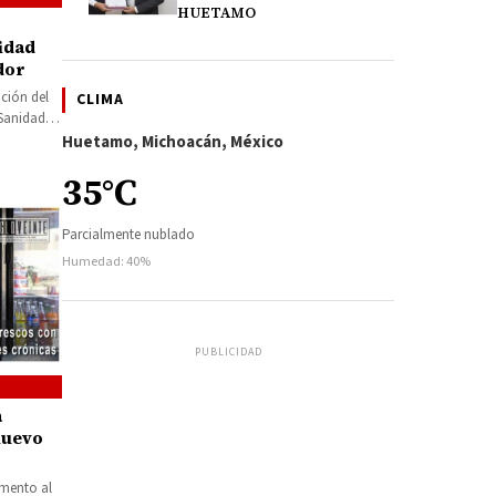
HUETAMO
idad
dor
ción del
CLIMA
 Sanidad
o…
Huetamo, Michoacán, México
35°C
Parcialmente nublado
Humedad: 40%
PUBLICIDAD
a
nuevo
emento al