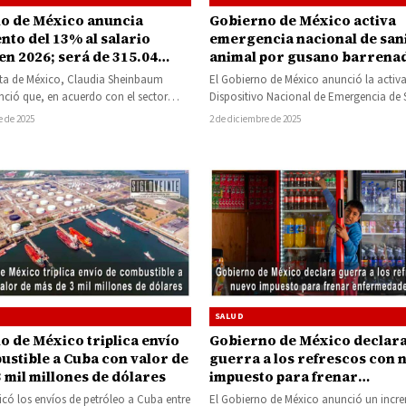
o de México anuncia
Gobierno de México activa
nto del 13% al salario
emergencia nacional de san
en 2026; será de 315.04
animal por gusano barrena
arios y 9 mil 582.47 pesos
nta de México, Claudia Sheinbaum
El Gobierno de México anunció la activa
les
ció que, en acuerdo con el sector
Dispositivo Nacional de Emergencia de
tronal, y en beneficio…
Animal ante la propagación del gusan
e de 2025
2 de diciembre de 2025
SALUD
o de México triplica envío
Gobierno de México declar
ustible a Cuba con valor de
guerra a los refrescos con 
 mil millones de dólares
impuesto para frenar
enfermedades crónicas
licó los envíos de petróleo a Cuba entre
El Gobierno de México anunció un incr