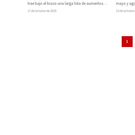
trae bajo el brazo una larga lista de aumentos
mayo y agos
fiscales que impactarán directamente…
3…
17 de octubre de 2025
15 de octubre
1