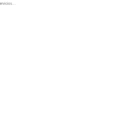
ervicios
as,…