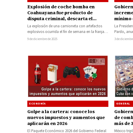
Explosión de coche bomba en
Gobiern
Coahuayana fue producto de
increme
disputa criminal, descarta el
mínimo 
gobierno federal acto terrorista
pesos di
La explosión de una camioneta con artefactos
La Preside
mensua
explosivos ocurrida el fin de semana en la franja
Pardo, anun
costera de Michoacán responde…
obrero y pa
9 de diciembre de 2025
3 de diciembr
ECONOMÍA
GENERAL
Golpe a la cartera: conoce los
Gobiern
nuevos impuestos y aumentos que
de comb
aplicarán en 2026
más de 3
El Paquete Económico 2026 del Gobierno Federal
México trip