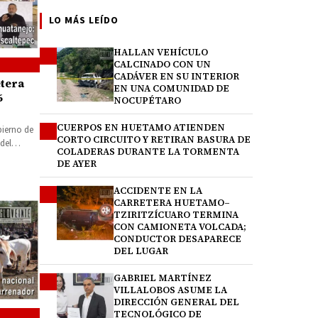
LO MÁS LEÍDO
HALLAN VEHÍCULO
1
CALCINADO CON UN
CADÁVER EN SU INTERIOR
etera
EN UNA COMUNIDAD DE
6
NOCUPÉTARO
 en
CUERPOS EN HUETAMO ATIENDEN
2
bierno de
CORTO CIRCUITO Y RETIRAN BASURA DE
del
COLADERAS DURANTE LA TORMENTA
DE AYER
ACCIDENTE EN LA
3
CARRETERA HUETAMO–
TZIRITZÍCUARO TERMINA
CON CAMIONETA VOLCADA;
CONDUCTOR DESAPARECE
DEL LUGAR
GABRIEL MARTÍNEZ
4
VILLALOBOS ASUME LA
DIRECCIÓN GENERAL DEL
TECNOLÓGICO DE