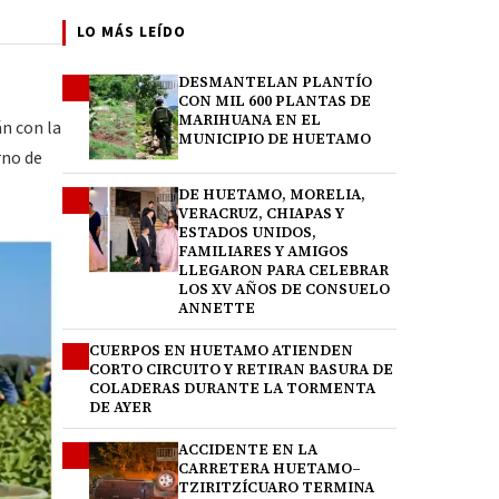
LO MÁS LEÍDO
DESMANTELAN PLANTÍO
1
CON MIL 600 PLANTAS DE
MARIHUANA EN EL
n con la
MUNICIPIO DE HUETAMO
rno de
DE HUETAMO, MORELIA,
2
VERACRUZ, CHIAPAS Y
ESTADOS UNIDOS,
FAMILIARES Y AMIGOS
LLEGARON PARA CELEBRAR
LOS XV AÑOS DE CONSUELO
ANNETTE
CUERPOS EN HUETAMO ATIENDEN
3
CORTO CIRCUITO Y RETIRAN BASURA DE
COLADERAS DURANTE LA TORMENTA
DE AYER
ACCIDENTE EN LA
4
CARRETERA HUETAMO–
TZIRITZÍCUARO TERMINA