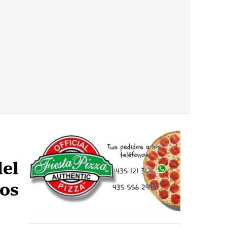
del
los