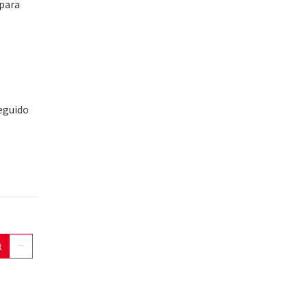
 para
seguido
t