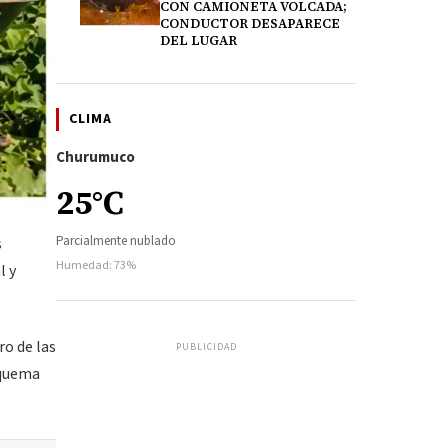
CON CAMIONETA VOLCADA;
CONDUCTOR DESAPARECE
DEL LUGAR
CLIMA
Churumuco
25°C
Parcialmente nublado
s
Humedad: 73%
l y
o de las
PUBLICIDAD
squema