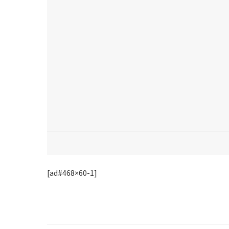
[ad#468×60-1]