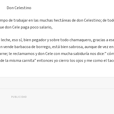
Don Celestino
empo de trabajar en las muchas hectáreas de don Celestino; de to
que don Cele paga poco salario,
eche, eso sí, bien pegador y sobre todo chamaquero, gracias a es
ién vende barbacoa de borrego, está bien sabrosa, aunque de vez en
carne; le reclamamos y don Cele con mucha sabiduría nos dice:” có
e la misma carnita” entonces yo cierro los ojos y me como el tac
PUBLICIDAD