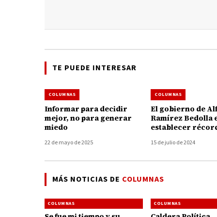
TE PUEDE INTERESAR
COLUMNAS
COLUMNAS
Informar para decidir
El gobierno de Alfredo
mejor, no para generar
Ramírez Bedolla 
miedo
establecer récor
contratación de 
22 de mayo de 2025
15 de julio de 2024
adelanto de
participaciones f
mediante financi
por 13 mil 730 mil
MÁS NOTICIAS DE
COLUMNAS
pesos
COLUMNAS
COLUMNAS
Se fue mi tiempo y su
Caldera Política