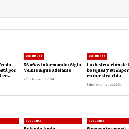
COLUMNAS
COLUMNAS
58 años informando: Siglo
La destrucción de 
está por
Veinte sigue adelante
bosques y su impor
d en
en nuestra vida
27 de febrero de 2024
deuda o
5 de noviembre de 2023
ederales
amiento,
lones de
COLUMNAS
COLUMNAS
Rolando Ando
Siempre te amaré