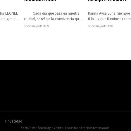
ador LEONEL
Cada día que pasa en nuestra
Karina Avila Luna. Siempre 
na gira de
ciudad, se refleja la convivencia que
ti la luz que ilumine tu ca
o de…
hay entre los jóvenes y las…
me veas siempre…
23 de mayo de 2009
16 de mayo de 2010
Privacidad
© 2026
Periódico Siglo Veinte
. Todos los derechos reservados.