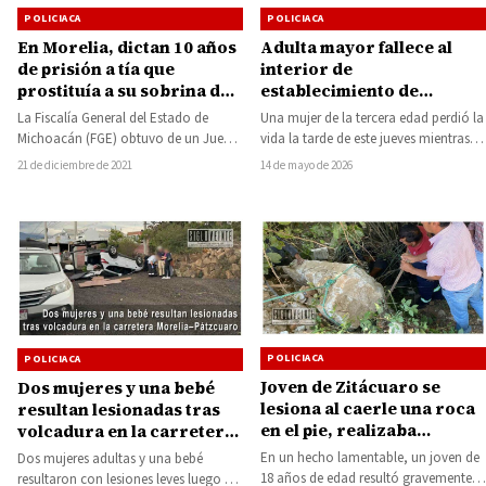
POLICIACA
POLICIACA
En Morelia, dictan 10 años
Adulta mayor fallece al
de prisión a tía que
interior de
prostituía a su sobrina de
establecimiento de
14 años
alimentos en Morelia
La Fiscalía General del Estado de
Una mujer de la tercera edad perdió la
Michoacán (FGE) obtuvo de un Juez
vida la tarde de este jueves mientras se
de Control sentencia condenatoria de
encontraba en…
21 de diciembre de 2021
14 de mayo de 2026
10…
POLICIACA
POLICIACA
Joven de Zitácuaro se
Dos mujeres y una bebé
lesiona al caerle una roca
resultan lesionadas tras
en el pie, realizaba
volcadura en la carretera
trabajos de retiro de
Morelia–Pátzcuaro
En un hecho lamentable, un joven de
Dos mujeres adultas y una bebé
escombro
18 años de edad resultó gravemente
resultaron con lesiones leves luego de