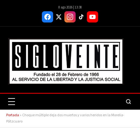
8 ago 2026 | 13:38
Portada
»
Choque múltiple deja dos muertos y varios heridos en la Morelia-
Pátzcuaro