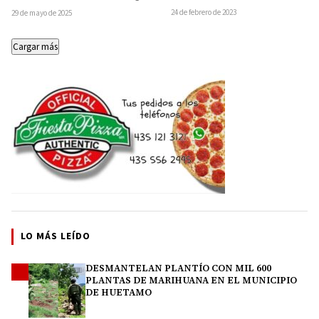
lesionado al quedar prensado por…
que la camioneta en la que…
24 de febrero de 2023
29 de mayo de 2025
Cargar más
LO MÁS LEÍDO
DESMANTELAN PLANTÍO CON MIL 600
1
PLANTAS DE MARIHUANA EN EL MUNICIPIO
DE HUETAMO