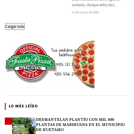
Parotita, deja múltiples
violento choque entre dos
lesionados y una posible
camionetas sucedió en la carretera
17 de marzo de 2024
víctima mortal
estatal Tiripetío-La Eréndira,
específicamente…
Cargar más
LO MÁS LEÍDO
DESMANTELAN PLANTÍO CON MIL 600
1
PLANTAS DE MARIHUANA EN EL MUNICIPIO
DE HUETAMO