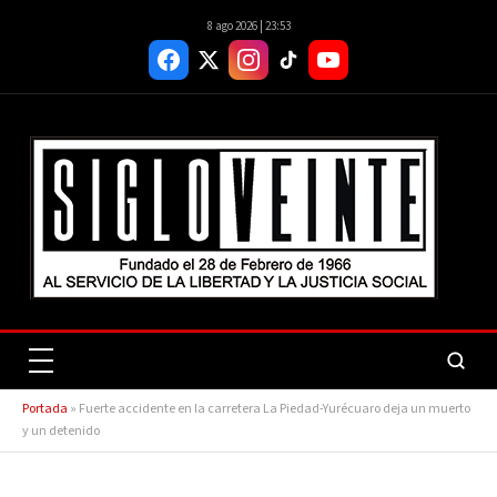
8 ago 2026 | 23:53
Portada
»
Fuerte accidente en la carretera La Piedad-Yurécuaro deja un muerto
y un detenido