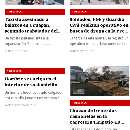
POLICIACA
POLICIACA
Taxista asesinado a
Soldados, FGE y Guardia
balazos en Uruapan,
Civil realizan operativo en
segundo trabajador del
busca de droga en la Prepa
volante asesinado en el
2 de la UMSNH en Morelia
Un taxista perteneciente a la
La tarde de este martes, se registró un
mes de abril en aquella
organización Monarca fue
operativo en las instalaciones de la
ciudad
brutalmente asesinado a balazos en
preparatoria número 2 “Ingeniero…
24 de abril de 2024
16 de mayo de 2023
la colonia Infonavit Patria, en…
POLICIACA
Hombre se cuelga en el
interior de su domicilio
Un hombre fue encontrado colgado
por el cuello junto a una ventana en el
POLICIACA
interior de su domicilio…
24 de noviembre de 2019
Chocan de frente dos
camionetas en la
carretera Tiripetío-La
Eréndira cerca de La
Esta mañana de domingo, un