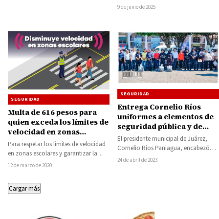
seguridad en la localidad de
9 de junio de 2025
Zihuaquio, ubicada en…
SEGURIDAD
SEGURIDAD
Entrega Cornelio Ríos
Multa de 616 pesos para
uniformes a elementos de
quien exceda los límites de
seguridad pública y de
velocidad en zonas
protección civil previo al
El presidente municipal de Juárez,
escolares
Para respetar los límites de velocidad
inicio de la Feria Juárez
Cornelio Ríos Paniagua, encabezó
en zonas escolares y garantizar la
2023
esta mañana de lunes la ceremonia
24 de abril de 2023
seguridad de quienes transitan por
12 de marzo de 2020
protocolaria en la…
dichas…
Cargar más