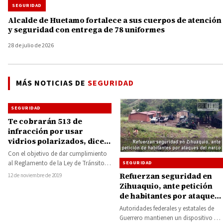
SEGURIDAD
Alcalde de Huetamo fortalece a sus cuerpos de atención
y seguridad con entrega de 78 uniformes
28 de julio de 2026
MÁS NOTICIAS DE
SEGURIDAD
SEGURIDAD
Te cobrarán 513 de
infracción por usar
vidrios polarizados, dice
la SSP
Con el objetivo de dar cumplimiento
al Reglamento de la Ley de Tránsito y
SEGURIDAD
Vialidad del Estado, la…
Refuerzan seguridad en
12 de noviembre de 2019
Zihuaquio, ante petición
de habitantes por ataques
del narco
Autoridades federales y estatales de
Guerrero mantienen un dispositivo de