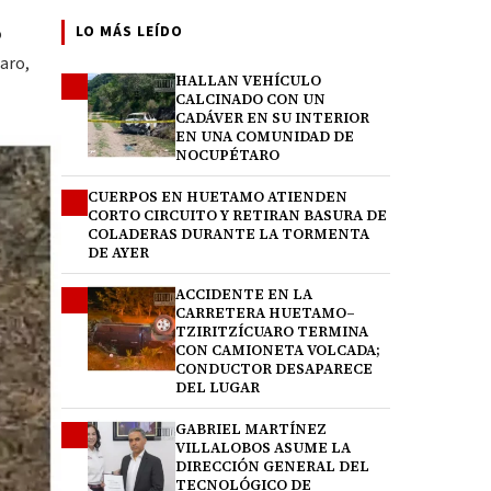
LO MÁS LEÍDO
o
aro,
HALLAN VEHÍCULO
1
CALCINADO CON UN
CADÁVER EN SU INTERIOR
EN UNA COMUNIDAD DE
NOCUPÉTARO
CUERPOS EN HUETAMO ATIENDEN
2
CORTO CIRCUITO Y RETIRAN BASURA DE
COLADERAS DURANTE LA TORMENTA
DE AYER
ACCIDENTE EN LA
3
CARRETERA HUETAMO–
TZIRITZÍCUARO TERMINA
CON CAMIONETA VOLCADA;
CONDUCTOR DESAPARECE
DEL LUGAR
GABRIEL MARTÍNEZ
4
VILLALOBOS ASUME LA
DIRECCIÓN GENERAL DEL
TECNOLÓGICO DE