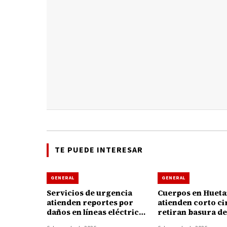
TE PUEDE INTERESAR
GENERAL
GENERAL
Servicios de urgencia
Cuerpos en Huet
atienden reportes por
atienden corto ci
daños en líneas eléctricas
retiran basura de
tras fuertes vientos en
coladeras durante