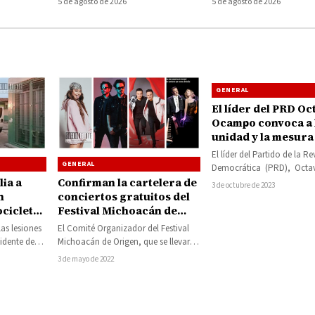
5 de agosto de 2026
5 de agosto de 2026
GENERAL
El líder del PRD Oc
Ocampo convoca a 
unidad y la mesura 
perredismo de Hu
El líder del Partido de la R
GENERAL
Democrática (PRD), Octa
Ocampo, convocó a la mil
ia a
Confirman la cartelera de
3 de octubre de 2023
perredista, liderazgos, lid
n
conciertos gratuitos del
cicleta
Festival Michoacán de
tamo
Origen
as lesiones
El Comité Organizador del Festival
idente de
Michoacán de Origen, que se llevará
 las
a cabo del 5 al 21 de…
3 de mayo de 2022