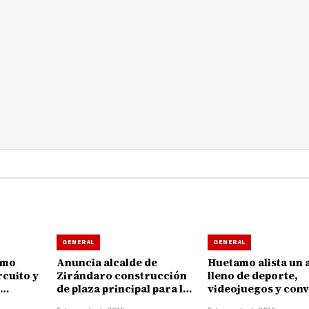
GENERAL
GENERAL
amo
Anuncia alcalde de
Huetamo alista un 
rcuito y
Zirándaro construcción
lleno de deporte,
de plaza principal para la
videojuegos y conv
 la
localidad de El Cuitaz
para las juventude