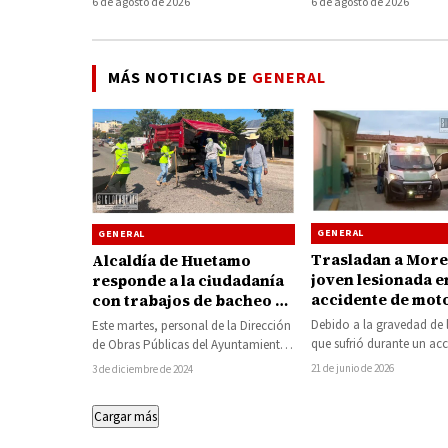
6 de agosto de 2026
6 de agosto de 2026
Huetamo
tormenta de ayer
MÁS NOTICIAS DE
GENERAL
GENERAL
GENERAL
Trasladan a Morel
Alcaldía de Huetamo
joven lesionada e
responde a la ciudadanía
accidente de moto
con trabajos de bacheo en
ocurrido en Hue
calles y avenidas
Debido a la gravedad de l
Este martes, personal de la Dirección
que sufrió durante un acc
de Obras Públicas del Ayuntamiento
motocicleta registrado en
de Huetamo, en coordinación con
21 de junio de 2026
3 de diciembre de 2024
primeras…
trabajadores de…
Cargar más