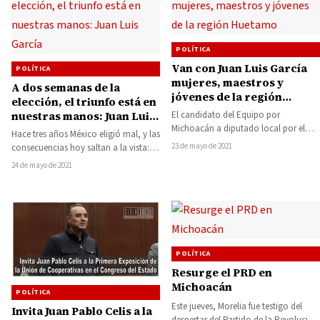
POLÍTICA
Van con Juan Luis García
POLÍTICA
mujeres, maestros y
A dos semanas de la
jóvenes de la región
elección, el triunfo está en
Huetamo
nuestras manos: Juan Luis
El candidato del Equipo por
Michoacán a diputado local por el
García
Hace tres años México eligió mal, y las
Distrito de Huetamo, Juan Luis García
23 de mayo de 2021
consecuencias hoy saltan a la vista:
Conejo,…
hay más desempleo, más…
24 de mayo de 2021
POLÍTICA
Resurge el PRD en
Michoacán
POLÍTICA
Este jueves, Morelia fue testigo del
Invita Juan Pablo Celis a la
despertar del Partido de la Revolución