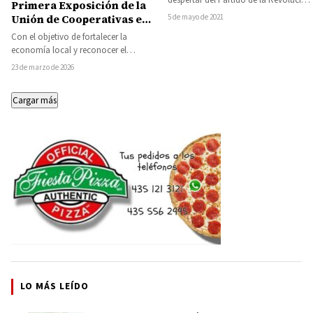
Primera Exposición de la
Democrática (PRD). Ante miles de
5 de mayo de 2021
Unión de Cooperativas en
simpatizantes,…
el Congreso del Estado
Con el objetivo de fortalecer la
economía local y reconocer el
esfuerzo colectivo de quienes día a
23 de marzo de 2026
día…
Cargar más
LO MÁS LEÍDO