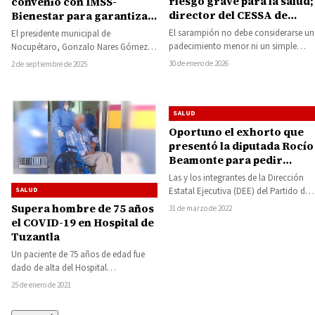
riesgo grave para la salud;
convenio con IMSS-
director del CESSA de
Bienestar para garantizar
Huetamo llama a
atención médica gratuita
El sarampión no debe considerarse un
El presidente municipal de
vacunarse
padecimiento menor ni un simple
Nocupétaro, Gonzalo Nares Gómez,
brote infantil, ya que puede dejar
anunció la firma de un convenio de
30 de enero de 2026
2 de septiembre de 2025
secuelas…
colaboración con IMSS-Bienestar,…
SALUD
Oportuno el exhorto que
presentó la diputada Rocío
Beamonte para pedir
vacunación a niñas y niños
Las y los integrantes de la Dirección
de 5 a 12 años: PRD
SALUD
Estatal Ejecutiva (DEE) del Partido de
Michoacán
la Revolución Democrática (PRD),
Supera hombre de 75 años
31 de marzo de 2022
coincidieron…
el COVID-19 en Hospital de
Tuzantla
Un paciente de 75 años de edad fue
dado de alta del Hospital
Comunitario de Tuzantla, de la…
25 de enero de 2021