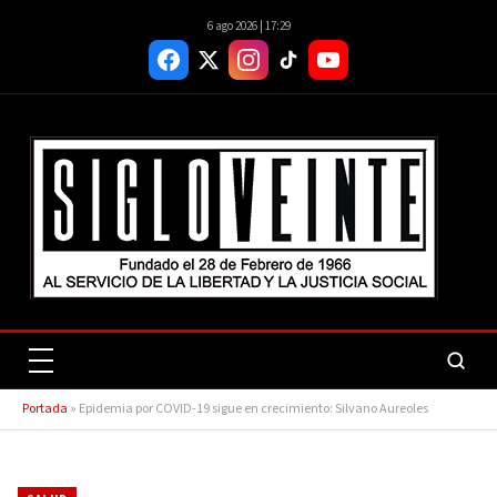
6 ago 2026 | 17:29
Portada
»
Epidemia por COVID-19 sigue en crecimiento: Silvano Aureoles