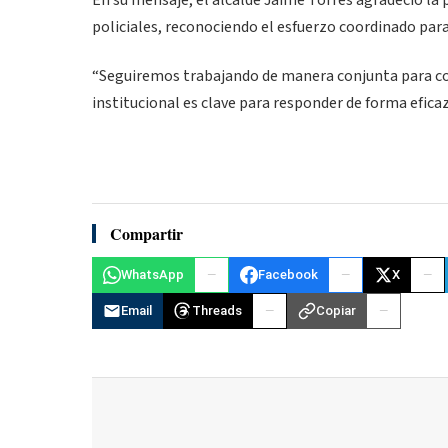
En su mensaje, el alcalde Jaime Torres agradeció la 
policiales, reconociendo el esfuerzo coordinado para 
“Seguiremos trabajando de manera conjunta para co
institucional es clave para responder de forma eficaz 
Compartir
WhatsApp
Facebook
X
Email
Threads
Copiar