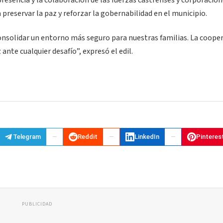
presencia y la colaboración de las fuerzas castrenses y corporacio
preservar la paz y reforzar la gobernabilidad en el municipio.
nsolidar un entorno más seguro para nuestras familias. La coope
ante cualquier desafío”, expresó el edil.
Telegram
Reddit
LinkedIn
Pinteres
PUBLICIDAD