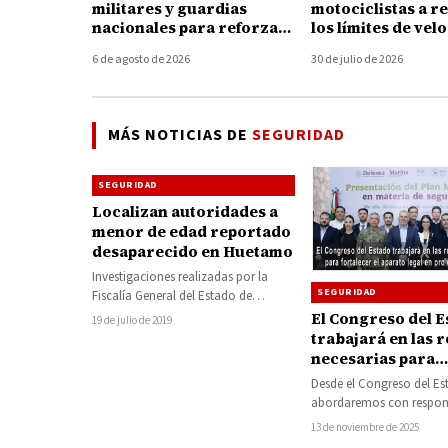
militares y guardias
motociclistas a r
nacionales para reforzar
los límites de vel
la seguridad en
para prevenir les
6 de agosto de 2026
30 de julio de 2026
Michoacán
graves durante
accidentes
MÁS NOTICIAS DE
SEGURIDAD
SEGURIDAD
Localizan autoridades a
menor de edad reportado
desaparecido en Huetamo
Investigaciones realizadas por la
SEGURIDAD
Fiscalía General del Estado de
Michoacán (FGE), permitieron
El Congreso del E
19 de julio de 2019
localizar a un menor de 9…
trabajará en las 
necesarias para
fortalecer el apar
Desde el Congreso del Es
en pro del Plan 
abordaremos con respon
las reformas que se requi
13 de noviembre de 2025
carácter urgente y forta