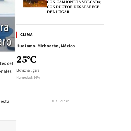
CON CAMIONETA VOLCADA;
CONDUCTOR DESAPARECE
DEL LUGAR
CLIMA
Huetamo, Michoacán, México
25°C
tes del
Llovizna ligera
onales
Humedad: 84%
uesta
PUBLICIDAD