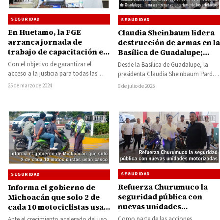
SEGURIDAD
SEGURIDAD
En Huetamo, la FGE
Claudia Sheinbaum lidera
arranca jornada de
destrucción de armas en la
trabajo de capacitación en
Basílica de Guadalupe;
materia de Atención a la
llama a entregar
Con el objetivo de garantizar el
Desde la Basílica de Guadalupe, la
Discapacidad y
voluntariamente los
acceso a la justicia para todas las
presidenta Claudia Sheinbaum Pardo
Accesibilidad
artefactos
personas en el estado, la…
presidió la conmemoración por el
25 de marzo de 2024
9 de julio de 2025
‘Día Internacional de…
SEGURIDAD
SEGURIDAD
Refuerza Churumuco la
Informa el gobierno de
seguridad pública con
Michoacán que solo 2 de
nuevas unidades
cada 10 motociclistas usan
motorizadas
casco
Como parte de las acciones
Ante el crecimiento acelerado del uso