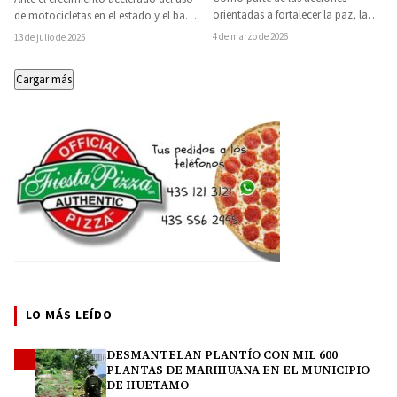
orientadas a fortalecer la paz, la
de motocicletas en el estado y el bajo
tranquilidad y la seguridad de las
cumplimiento en el uso…
4 de marzo de 2026
13 de julio de 2025
familias…
Cargar más
LO MÁS LEÍDO
DESMANTELAN PLANTÍO CON MIL 600
1
PLANTAS DE MARIHUANA EN EL MUNICIPIO
DE HUETAMO