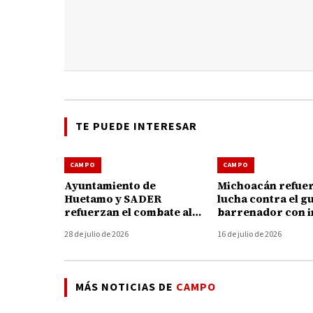
TE PUEDE INTERESAR
CAMPO
CAMPO
Ayuntamiento de
Michoacán refuer
Huetamo y SADER
lucha contra el g
refuerzan el combate al
barrenador con i
gusano barrenador con
de 47 millones de
28 de julio de 2026
16 de julio de 2026
brigadas y kits gratuitos
MÁS NOTICIAS DE
CAMPO