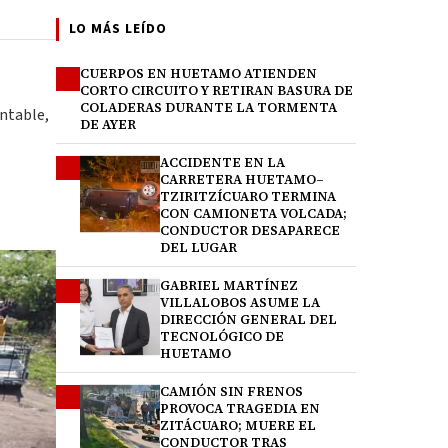
LO MÁS LEÍDO
CUERPOS EN HUETAMO ATIENDEN
1
CORTO CIRCUITO Y RETIRAN BASURA DE
COLADERAS DURANTE LA TORMENTA
entable,
DE AYER
ACCIDENTE EN LA
2
CARRETERA HUETAMO–
TZIRITZÍCUARO TERMINA
CON CAMIONETA VOLCADA;
CONDUCTOR DESAPARECE
DEL LUGAR
GABRIEL MARTÍNEZ
3
VILLALOBOS ASUME LA
DIRECCIÓN GENERAL DEL
TECNOLÓGICO DE
HUETAMO
CAMIÓN SIN FRENOS
4
PROVOCA TRAGEDIA EN
ZITÁCUARO; MUERE EL
CONDUCTOR TRAS