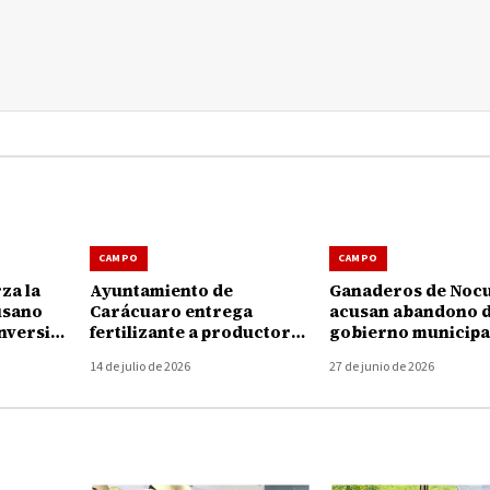
CAMPO
CAMPO
za la
Ayuntamiento de
Ganaderos de Noc
usano
Carácuaro entrega
acusan abandono d
nversión
fertilizante a productores
gobierno municipa
 pesos
para fortalecer el campo
crisis por gusano
14 de julio de 2026
27 de junio de 2026
barrenador