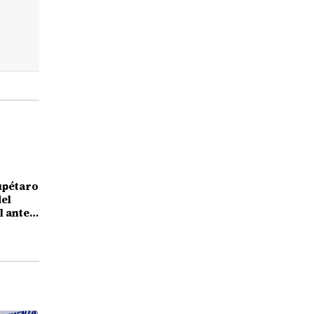
upétaro
el
l ante