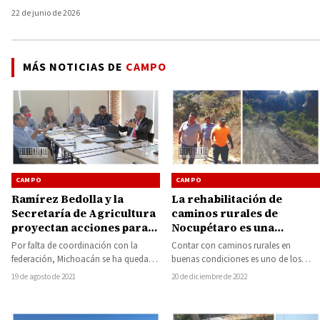
22 de junio de 2026
MÁS NOTICIAS DE
CAMPO
CAMPO
CAMPO
Ramírez Bedolla y la
La rehabilitación de
Secretaría de Agricultura
caminos rurales de
proyectan acciones para
Nocupétaro es una
reactivar al campo
prioridad para nuestro
Por falta de coordinación con la
Contar con caminos rurales en
gobierno: Gonzalo Nares
federación, Michoacán se ha quedado
buenas condiciones es uno de los
rezagado de las políticas públicas a
compromisos que tenemos en la
19 de agosto de 2021
20 de diciembre de 2022
favor…
administración pública,…