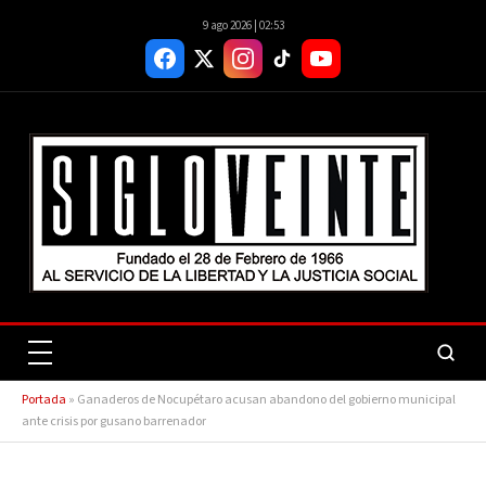
9 ago 2026 | 02:53
Portada
»
Ganaderos de Nocupétaro acusan abandono del gobierno municipal
ante crisis por gusano barrenador