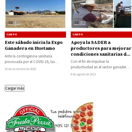
CAMPO
CAMPO
Este sábado inicia la Expo
Apoya la SADER a
Ganadera en Huetamo
productores para mejorar
condiciones sanitarias del
Ante la contingencia sanitaria
ganado a través de un
Con el fin de impulsar la
provocada por el COVID-19, las
paquete básico que incluye
productividad en el sector ganadero,
autoridades municipales de Huetamo
16 de diciembre de 2020
vacunas, vitaminas y
la Secretaría de Agricultura y
suspendieron la tradicional Expo
8 de agosto de 2023
desparasitante
Desarrollo Rural…
Feria…
Cargar más