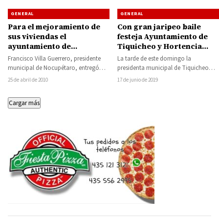
GENERAL
GENERAL
Para el mejoramiento de
Con gran jaripeo baile
sus viviendas el
festeja Ayuntamiento de
ayuntamiento de
Tiquicheo y Hortencia
Nocupétaro entregó
Sánchez el Día del Padre
Francisco Villa Guerrero, presidente
La tarde de este domingo la
material de construcción a
municipal de Nocupétaro, entregó
presidenta municipal de Tiquicheo
familias
cemento, que a través de su gestión
Hortencia Sánchez Rodríguez, en
25 de abril de 2010
17 de junio de 2019
ante la Secretaría…
compañía de su Cabildo…
Cargar más