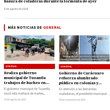
basura de coladeras durante la tormenta de ayer
6 de agosto de 2026
MÁS NOTICIAS DE
GENERAL
GENERAL
GENERAL
Realiza gobierno
Gobierno de Carácuaro
municipal de Tuzantla
refuerza alumbrado
trabajos de bacheo en
público en colonias y
carretera federal
comunidades, informa el
El gobierno municipal de Tuzantla
En atención a las demandas
Zitácuaro-Huetamo
alcalde Hever Tentory
inició esta mañana de martes,
ciudadanas, el presidente municipal
trabajos de bacheo en la carretera
Hever Tentory García, informó que se
23 de agosto de 2022
29 de noviembre de 2025
federal 51…
ejecutaron trabajos de…